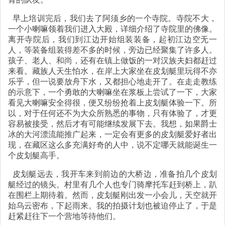
早上培训完后，我们去了阿须乡的一个寺院。寺院不大，
一个小喇嘛领着我们进入大殿，详细介绍了寺院里的佛像。
离开寺院后，我们到江边开始组装装备，起初江边空无一
人，等装备组装得差不多的时候，旁边已经聚集了许多人。
孩子、老人、和尚，还有在镇上做饭的一对汉族夫妇都赶过
来看。藏族人天生怕水，在岸上大家坐在皮划艇里玩得不亦
乐乎，但一说要放舟下水，又都担心地走开了。在走走教练
的示意下，一个勇敢的大喇嘛坐在浆板上尝试了一下，大家
看见大喇嘛安全得很，便又纷纷抢着上皮划艇体验一下。所
以，对于任何还不为大众所熟悉的事物，只有体验了，才更
容易被接受，然后才有可能继续发展下去。我想，如果爵士
冰的大河漂流能推广起来，一定会有更多的皮划艇爱好者出
现，在藏区这么多充满好奇的人中，说不定哪天就能诞生一
个皮划艇高手。
皮划艇远去，我开车来到前边的大桥边，准备拍几个皮划
艇经过的镜头。村里有几个人也专门骑摩托车赶到桥上，趴
在围栏上期待着。然而，皮划艇刚出发一小会儿，天空就开
始乌云密布，下起雨来。我的拍摄计划也被迫停止了，于是
赶紧赶往下一个营地等待他们。