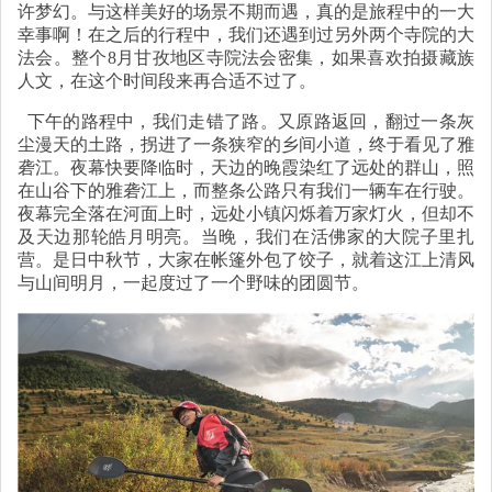
许梦幻。与这样美好的场景不期而遇，真的是旅程中的一大
幸事啊！在之后的行程中，我们还遇到过另外两个寺院的大
法会。整个8月甘孜地区寺院法会密集，如果喜欢拍摄藏族
人文，在这个时间段来再合适不过了。
下午的路程中，我们走错了路。又原路返回，翻过一条灰
尘漫天的土路，拐进了一条狭窄的乡间小道，终于看见了雅
砻江。夜幕快要降临时，天边的晚霞染红了远处的群山，照
在山谷下的雅砻江上，而整条公路只有我们一辆车在行驶。
夜幕完全落在河面上时，远处小镇闪烁着万家灯火，但却不
及天边那轮皓月明亮。当晚，我们在活佛家的大院子里扎
营。是日中秋节，大家在帐篷外包了饺子，就着这江上清风
与山间明月，一起度过了一个野味的团圆节。