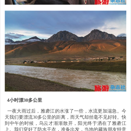
4小时漂30多公里
一夜大雨过后，雅砻江的水涨了一些，水流更加湍急。今
天我们要漂流30多公里的距离，而天气却丝毫不见好转。快
到中午的时候，乌云才渐渐散开，阳光终于洒在了雅砻江
上。我们穿好了防水干衣，准备出发，当地的藏族朋友特意