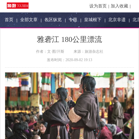
设为首页
加入收藏
首页
全部文章
各区纵览
专题
皇城根下
北京非遗
北
雅砻江 180公里漂流
作者：
文·图/汗斯
来源：
旅游杂志社
发布时间：
2020-09-02 19:13