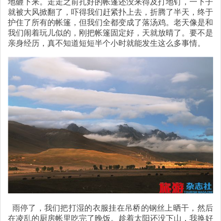
地砸下来。走走之前扎好的帐篷还没来得及打地钉，一下子
就被大风掀翻了，吓得我们赶紧扑上去，折腾了半天，终于
护住了所有的帐篷，但我们全都变成了落汤鸡。老天像是和
我们闹着玩儿似的，刚把帐篷固定好，天就放晴了。要不是
亲身经历，真不知道短短半个小时就能发生这么多事情。
雨停了，我们把打湿的衣服挂在吊桥的钢丝上晒干，然后
在凌乱的厨房帐里吃完了晚饭。趁着太阳还没下山，我换好