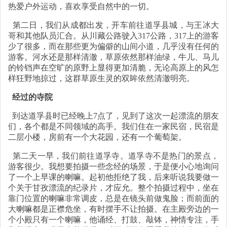
热爱户外运动，喜欢享受自然中的一切。
第二日，我们从成都出发，开车前往道孚县城，与王冰大
哥和其他队员汇合。从川藏公路驶入317公路，317上的游客
少了很多，而在那些更为偏僻的山间小道，几乎没有任何的
游客。河水还是那样清澈，草原依然那样油绿，牛儿、马儿
的铃铛声在空旷的原野上显得更加清脆，无论高原上的风怎
样狂野地掠过，这群草原生灵的双眸依然清澈明亮。
经过的寺院
到达道孚县时已经晚上7点了，见到了这次一起漂流的朋友
们，各个都是不同领域的高手。我们住在一家民宿，民宿是
二层小楼，房前有一个大花园，还有一个葡萄架。
第二天一早，我们前往道孚寺。道孚寺不是热门的景点，
游客很少。我想要拍摄一些念经的场景，于是便小心地询问
了一个上早课的喇嘛。起初他拒绝了我，后来听说我要做一
个关于甘孜漂流的纪录片，才应允。整个拍摄过程中，坐在
靠门位置的喇嘛非常调皮，总是在镜头前做鬼脸；而前面的
大喇嘛都是正襟危坐，有时摆手不让拍摄。在主殿旁边的一
个小殿只有一个喇嘛，他诵经、打鼓、敲钵，神情专注，手