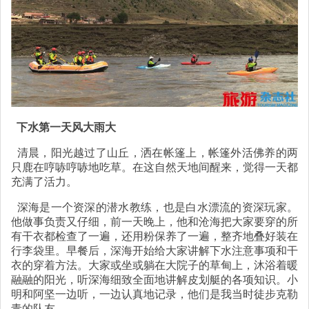
下水第一天风大雨大
清晨，阳光越过了山丘，洒在帐篷上，帐篷外活佛养的两
只鹿在哼哧哼哧地吃草。在这自然天地间醒来，觉得一天都
充满了活力。
深海是一个资深的潜水教练，也是白水漂流的资深玩家。
他做事负责又仔细，前一天晚上，他和沧海把大家要穿的所
有干衣都检查了一遍，还用粉保养了一遍，整齐地叠好装在
行李袋里。早餐后，深海开始给大家讲解下水注意事项和干
衣的穿着方法。大家或坐或躺在大院子的草甸上，沐浴着暖
融融的阳光，听深海细致全面地讲解皮划艇的各项知识。小
明和阿坚一边听，一边认真地记录，他们是我当时徒步克勒
青的队友。