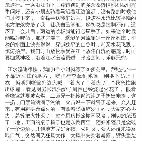
来送行。一路沿江而下，岸边遇到的乡亲都热情地和我们挥
手问好，还有小朋友骑着马沿着江边追赶，没有路的时候他
们才停下来，一直挥手送我们远去。段炼在水流比较平稳的
地方把浆交给了我，让我自己掌舵。起初总是控制不好，适
应了一会儿后，两边的浆板就能得心应手了。如果这个时候
能喝瓶啤酒，那就完美了。蜿蜒的河流穿过一座座村庄，平
稳的水面上波光粼粼；穿越狭窄的山谷时，却又水花飞溅，
惊涛拍岸。我们时而放松享受在江上放任自流的感觉，时而
要绷紧神经，沿着江水激流勇进，张弛之间，乐趣无穷。
江水流速很快，我们4个小时就漂了30多公里。营地扎在一
个靠近村庄的地方， 我把行李拿到帐篷，刚换下防水干
衣，就听到帐篷外边大喊：“着火了！着火了！” 我急忙跑
出帐篷，看见厨房帐汽油炉子周围已经烧起火花了， 眼看
着帐篷就要被点燃。二师兄一把拎起汽油炉子扔出帐篷，这
一扔，门厅前洒满了汽油，火苗噌一下就冒了起来。众人赶
来，有用脚拼命踩火的，有拿着桨板铲沙子的，大家齐心协
力，总算把火扑灭了。整个厨房帐篷惨不忍睹，刚切的菜洒
了一地，里面的桌子椅子也是东倒西歪，还好帐篷只是烧破
了一个边角，其他地方完好无损。火刚灭，众人还没来得及
喘口气，突然间又狂风大作，大风中夹杂着暴雨，劈头盖脸