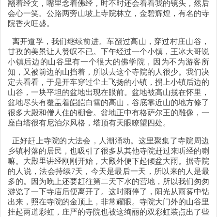
翻着经文，嘴里念着佛经，时不时还会看看我的镜头，然后
会心一笑。公路两旁山坡上寺院林立，金碧辉煌，有名的寺
院香火旺盛。
离开道孚，我们继续前进。车翻过高山，穿过村庄山谷，
甘孜的美景让人赞叹不已。下午经过一个小镇，王冰大哥说
小镇后边的山谷里有一个很大的佛学院，因为不为游客所
知，又被前边的山挡着，所以去这个寺院的人很少。我们决
定去看看，于是开车穿过尘土飞扬的小镇，拐上小镇后边的
山谷，一块平坦的盆地出现在眼前。盆地被高山揽在怀里，
盆地尽头有覆盖着皑皑白雪的高山，谷底靠近山的地方修了
很多大殿和僧人住的棚舍。盆地正中有格萨尔王的雕像，一
座白塔很有尼泊尔风格，塔顶有天眼瞭望四处。
正好赶上寺院的大法会，人潮涌动。这里聚集了寺院周边
乡镇村落的居民，也吸引了很多从其他寺院赶过来听经的喇
嘛。大殿里讲经刚刚开始，大殿外便下起倾盆大雨。据寺院
的人说，法会持续7天，今天是最后一天，所以来的人是最
多的。因为晚上还要赶往第二天下水的营地，所以我们匆匆
游览了一下寺庙后便离开了。这时雨停了，阳光从雨雾中钻
出来，照在寺院的金顶上，非常耀眼。寺院大门外的山谷里
挂起两道彩虹，庄严的寺院也被这绚丽的双彩虹装点出了些