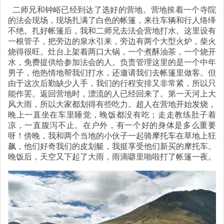
二师兄和钟峪已经到达了选好的营地。营地挨着一个寺院
的法会现场，现场扎满了白色的帐篷，来往车辆和行人络绎
不绝。扎好帐篷后，我和二师兄去法会营地打水。这里设有
一根管子，把旁边的泉水引来，旁边有两个大型火炉，柴火
烧得很旺。灶台上架着两口大锅，一个煮酥油茶，一个烧开
水，免费提供给参加法会的人。负责管理这里的是一个中年
男子，他热情地帮我们打水，还邀请我们去帐篷里做客。但
由于这次后勤缺少人手，我们的行程安排又非常紧，所以只
能作罢。返回营地时，漂流的人已经回来了。第一天河上大
风大雨，所以大家都划得有些吃力。超人在营地开始发烧，
晚上一直坐在车里睡觉，晚饭都没有吃；走走教练肚子着
凉，一直腹泻不止。在户外，有一个好的身体是多么重要
呀！傍晚，我和两个当地的小伙子一起骑摩托车在草地上狂
飙，他们好奇我们的皮划艇，我挺享受他们新买的摩托车。
晚饭后，天空又下起了大雨，雨滴噼里啪啦打了帐篷一夜。