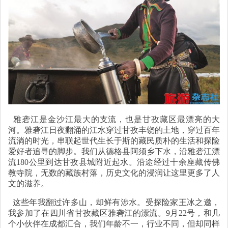
雅砻江是金沙江最大的支流，也是甘孜藏区最漂亮的大
河。雅砻江日夜翻涌的江水穿过甘孜丰饶的土地，穿过百年
流淌的时光，串联起世代生长于斯的藏民质朴的生活和探险
爱好者追寻的脚步。我们从德格县阿须乡下水，沿雅砻江漂
流180公里到达甘孜县城附近起水。沿途经过十余座藏传佛
教寺院，无数的藏族村落，历史文化的浸润让这里更多了人
文的滋养。
这些年我翻过许多山，却鲜有涉水。受探险家王冰之邀，
我参加了在四川省甘孜藏区雅砻江的漂流。9月22号，和几
个小伙伴在成都汇合，我们年龄不一，行业不同，但却同样