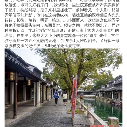
贼侵犯，即可关好石库门、拉出暗栓，里进院落便被严严实实保护
了起来。抗战时期，鬼子来村里抓壮丁，前脚看见一个人影，钻进
弄堂便不知踪影，他们在这街巷纵横、墙檐互接的深巷幽居内兜兜
转转，长街、短巷、明弄、暗道
……
扑面而来，这些迷宫似的弄堂
将鬼子搞得晕头转向，东西莫辨。须臾之间，就找不到北了。而这
种曲折迂回、
“
以暗为安
”
的低调设计正是江南士族为人处事奉行的
理念。在黎里，这些大大小小的弄堂就像一位位
“
道学
”
先生，常年
驻守着那一方并不宽敞的天地，亲切得让人难以割舍。又好似一条
条纵横交织的记忆线，从时光深处延展过来。