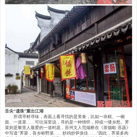
舌尖
“
遗珠
”
重出江湖
所谓寻鲜寻味，表面上看寻找的是美食，比如一块糕、一碗
面、一道菜
……
可往深里说，寻的是一种情怀，抑或一缕乡愁。荠
菜则是黎里人最爱的一道时蔬，苏州文人范烟桥在《茶烟歇
·
苏蔬》
中写道
“
荠菜，吾乡称野菜
……
炒鸡炒笋俱佳
……”
因此，荠菜多肉