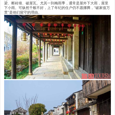
梁、断砖墙、破屋瓦。尤其一到梅雨季，通常是屋外下大雨，屋里
下小雨。可纵然千般不好，上了年纪的住户仍不愿挪腾，
“
破家值万
贯
”
是他们留守的理由。