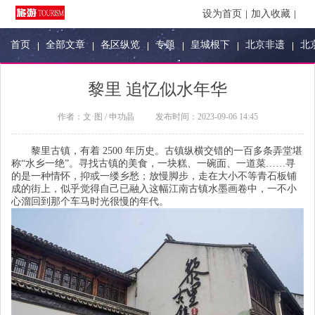
设为首页
加入收藏
首页
全部文章
各区纵览
专题
皇城根下
北京非遗
北
黎里 追忆似水年华
作者：
文·图 / 申功晶
发布时间：
2023-09-06 14:45
黎里古镇，有着
2500
年历史。古镇纵横交错的一百多条弄堂堪
称
“
水乡一绝
”
。寻找古镇的美食，一块糕、一碗面、一道菜
……
寻
的是一种情怀，抑或一缕乡愁；放慢脚步，走在大小不等青石板铺
成的街上，似乎觉得自己已融入这幅江南古镇水墨画卷中，一不小
心溜回到那个车马时光很慢的年代。