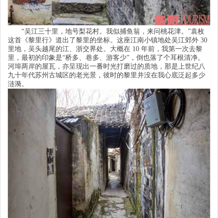
“
吴江三十里，地号梨花村。我似捕鱼翁，来问桃花津。
”
袁枚
这首《黎里行》道出了黎里的坐标。这座江南小镇地处吴江郊外
30
里地，吴头越尾的江、浙交界处。大概在
10
年前，我第一次去黎
里，最初的印象是
“
桥多、巷多、游客少
”
，倒也落了个耳根清净。
河埠两岸的屋瓦，亦呈现出一番时光打磨过的质地，那是上世纪八
九十年代苏州古城区的老光景，彼时的黎里并没在我心底泛起多少
涟漪。