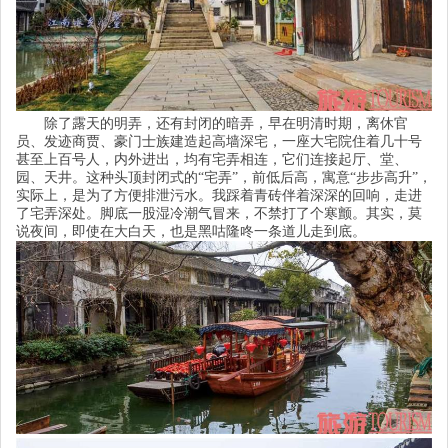
除了露天的明弄，还有封闭的暗弄，早在明清时期，离休官
员、发迹商贾、豪门士族建造起高墙深宅，一座大宅院住着几十号
甚至上百号人，内外进出，均有宅弄相连，它们连接起厅、堂、
园、天井。这种头顶封闭式的
“
宅弄
”
，前低后高，寓意
“
步步高升
”
，
实际上，是为了方便排泄污水。我踩着青砖伴着深深的回响，走进
了宅弄深处。脚底一股湿冷潮气冒来，不禁打了个寒颤。其实，莫
说夜间，即使在大白天，也是黑咕隆咚一条道儿走到底。