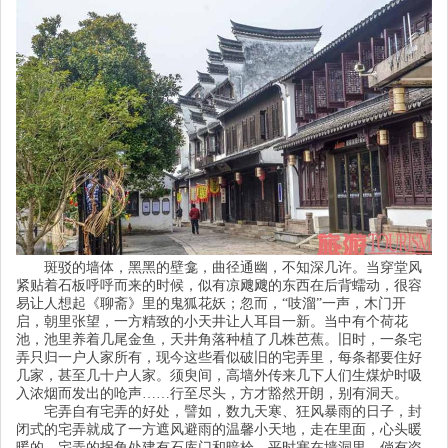
斑驳的墙体，黑黑的壁龛，曲径通幽，不知深几许。当穿堂风
紧贴着石板呼呼而来的时候，似有凉飕飕的东西在后背蠕动，很容
易让人想起《聊斋》里的鬼狐花妖；忽而，
“
吱溜
”
一声，木门开
启，朝里张望，一方精致的小天井让人耳目一新。当中有个荷花
池，池里养着几尾金鱼，天井角落种植了几株芭蕉。旧时，一条宅
弄只归一户人家所有，现今这些看似破旧的宅弄里，每条都要住好
几家，甚至几十户人家。须臾间，高墙外传来几下人们生煤炉时吸
入浓烟而发出的呛声
……
行至尽头，方才豁然开朗，别有洞天。
宅弄自有宅弄的好处，譬如，数九天寒、狂风暴雨的日子，封
闭式的宅弄就成了一方遮风避雨的温馨小天地，走在里面，心头暖
暖的。宅弄的拐角处建有石库门和暗栓，平时塞在墙洞里，倘有盗