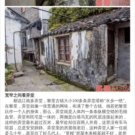
宽窄之间看弄堂
都说江南多弄堂，黎里古镇大小
100
多条弄堂堪称
“
水乡一绝
”
。
在黎里，弄堂就像一张贯通的网络，布满了整个古镇。倘若把黎里
比作一个人的身体，那么，弄堂就是人体内一条条纵横交错的毛细
血管。弄堂和民宅是一体的，两侧是白墙乌瓦的民居连接起来的，
这样的弄堂最长超过百米，最窄处却仅容两人并肩，这里没有车马
喧嚣，总是安安静静。弄堂里的房屋很老旧，这种弄堂人家一住就
是几十年，甚至住了好几代人。
“
草根
”
房屋本来根基就不好，老房