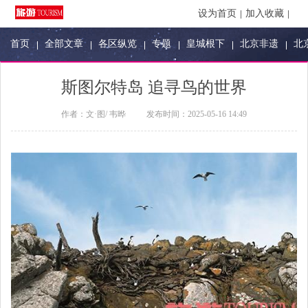
设为首页
加入收藏
首页
全部文章
各区纵览
专题
皇城根下
北京非遗
北
斯图尔特岛 追寻鸟的世界
作者：
文·图/ 韦晔
发布时间：
2025-05-16 14:49