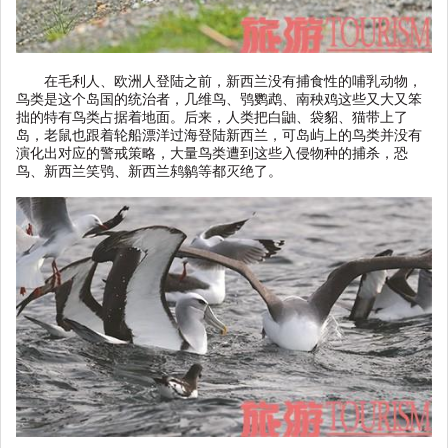
在毛利人、欧洲人登陆之前，新西兰没有捕食性的哺乳动物，
鸟类是这个岛国的统治者，几维鸟、鸮鹦鹉、南秧鸡这些又大又笨
拙的特有鸟类占据着地面。后来，人类把白鼬、袋貂、猫带上了
岛，老鼠也跟着轮船漂洋过海登陆新西兰，可岛屿上的鸟类并没有
演化出对应的警戒策略，大量鸟类遭到这些入侵物种的捕杀，恐
鸟、新西兰笑鸮、新西兰鸫鹟等都灭绝了。