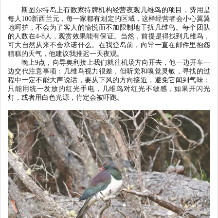
斯图尔特岛上有数家持牌机构经营夜观几维鸟的项目，费用是
每人
100
新西兰元，每一家都有划定的区域，这样经营者会小心翼翼
地呵护，不会为了客人的愉悦而不加限制地干扰几维鸟。每个团队
的人数在
4-8
人，观赏效果能有保证。当然，前提是得找到几维鸟，
可大自然从来不会承诺什么。在我登岛前，向导一直在邮件里抱怨
糟糕的天气，他建议我推迟一天夜观。
晚上
9
点，向导奥利接上我们就往机场方向开去，他一边开车一
边交代注意事项：几维鸟视力很差，但听觉和嗅觉灵敏，寻找的过
程中一定不能大声说话，要从下风的方向接近，避免它闻到气味；
只能用统一发放的红光手电，几维鸟对红光不敏感，如果开闪光
灯，或者用白色光源，肯定会被吓跑。