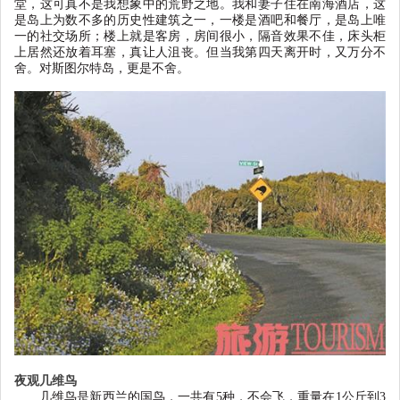
堂，这可真不是我想象中的荒野之地。我和妻子住在南海酒店，这
是岛上为数不多的历史性建筑之一，一楼是酒吧和餐厅，是岛上唯
一的社交场所；楼上就是客房，房间很小，隔音效果不佳，床头柜
上居然还放着耳塞，真让人沮丧。但当我第四天离开时，又万分不
舍。对斯图尔特岛，更是不舍。
夜观几维鸟
几维鸟是新西兰的国鸟，一共有
5
种，不会飞，重量在
1
公斤到
3