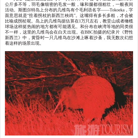
公斤多不等，羽毛像细密的毛发一般，喙和腿都很粗壮，一般夜间
活动。斯图尔特岛上分布的几维鸟有个毛利语名字
——Tokoeka
，字
面意思就是
“
拄着拐杖的新西兰秧鸡
”
。这嘴得有多长多粗，才会被
比喻成拐杖呢。岛上的几维鸟据估算在
1
万只左右，教堂山或者橄榄
球场这样挺热闹的地方都有可能遇见。和分布在峡湾等地的同类很
不一样，这里的几维鸟会在白天出现。在
BBC
拍摄的纪录片《野性
新西兰》中，黄昏时一只几维鸟在沙滩上啄着沙蚤，我无数次幻想
着这样的场景出现。