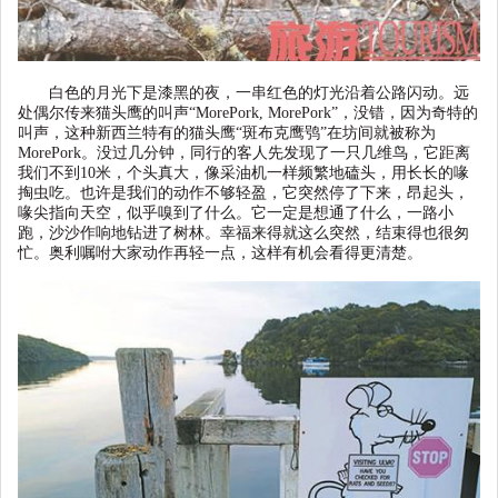
白色的月光下是漆黑的夜，一串红色的灯光沿着公路闪动。远
处偶尔传来猫头鹰的叫声
“MorePork,
MorePork”
，没错，因为奇特的
叫声，这种新西兰特有的猫头鹰
“
斑布克鹰鸮
”
在坊间就被称为
MorePork
。没过几分钟，同行的客人先发现了一只几维鸟，它距离
我们不到
10
米，个头真大，像采油机一样频繁地磕头，用长长的喙
掏虫吃。也许是我们的动作不够轻盈，它突然停了下来，昂起头，
喙尖指向天空，似乎嗅到了什么。它一定是想通了什么，一路小
跑，沙沙作响地钻进了树林。幸福来得就这么突然，结束得也很匆
忙。奥利嘱咐大家动作再轻一点，这样有机会看得更清楚。