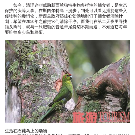
如今，清理这些威胁新西兰独特生物多样性的捕食者，是生态
保护的头等大事。在斯图尔特岛上漫步，到处可以看见捕捉这些入
侵物种的毒饵盒，新西兰政府还雄心勃勃地制订了捕食者清除计
划，希望在
2050
年之前把它们清除干净。而我们在第二天夜里寻找
猫头鹰时，就与一只肥硕的普通帚尾袋貂不期而遇，不知道它每年
要吃掉多少鸟和鸟蛋。
生活在石莼岛上的动物