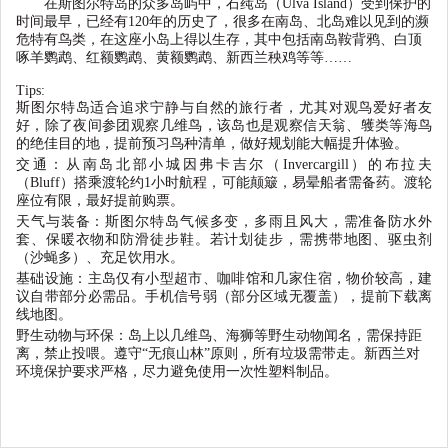
在斯图尔特岛的众多岛屿中，石莼岛（
Ulva
Island
）受到保护的
时间最早，已经有
120
年的历史了，很多在南岛、北岛难以见到的濒
危特有鸟类，在这座小岛上得以生存，其中包括南岛鞍背鸦、白顶
啄羊鹦鹉、红额鹦鹉、黄额鹦鹉、新西兰秧鸡等等
……
T
ips:
斯图尔特岛适合追求宁静与自然的旅行者，尤其对观鸟爱好者友
好，除了夜间参团观察几维鸟，该岛也是观察信天翁、鹱类等海鸟
的绝佳目的地，提前预习鸟种清单，做好规划能大幅提升体验。
交通：从南岛北部小城因弗卡吉尔（
Invercargill
）的布拉夫
（
Bluff
）搭乘渡轮约
1
小时航程，可能颠簸，易晕船者需备药。渡轮
座位有限，最好提前购票。
天气与装备：斯图尔特岛气候多变，多雨且风大，需准备防水外
套、保暖衣物和防滑徒步鞋。若计划徒步，需携带地图、驱虫剂
（沙蝇多）、充足饮用水。
基础设施：主岛仅有小型超市、咖啡馆和几家住宿，物价较高，建
议自带部分必需品。手机信号弱（部分区域无覆盖），提前下载离
线地图。
野生动物与环保：岛上以几维鸟、海狮等野生动物闻名，需保持距
离，禁止投喂。遵守
“
无痕山林
”
原则，所有垃圾需带走。新西兰对
环境保护要求严格，尽力避免使用一次性塑料制品。