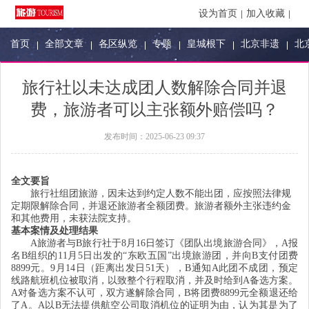
设为首页
加入收藏
首页
全部文章
各区纵览
专题
皇城根下
北京非遗
北
旅行社以未达成团人数解除合同并退
费，旅游者可以主张额外赔偿吗？
发布时间：
2025-06-23 09:37
全文要旨
旅行社组团旅游，因未达到约定人数不能出团，应按照法律规
定期限解除合同，并退还旅游者全额团费。旅游者额外主张违约金
和其他费用，未获法院支持。
基本案情及处理结果
A旅游者与B旅行社于8月16日签订《团队出境旅游合同》，A报
名B组织的11月5日出发的“东欧五国”出境旅游团，并向B支付团费
8899元。9月14日（距离出发日51天），B通知A此团不成团，预定
线路航班机位被取消，以致整个行程取消，并及时给到A备选方案。
A对备选方案不认可，双方遂解除合同，B将团费8899元全额退还给
了A。A以B无法提供航空公司取消机位的证明为由，认为其是为了