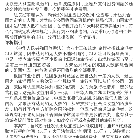
获取更大利益随意违约，违背诚信原则，应额外支付团费同额的违
约金并赔偿材料复印费、交通费等其他费用。
法院经审理认为，B作出的因旅游团仅收到1位游客，未达到合
同约定的15人团，才致航空公司收回航班机位的解释合理。B因旅游
团未达约定人数不能出团，在行程开始前51天时将该事实通知A，符
合合同约定和法律规定，其行为不构成违约。A要求B支付违约金并
赔偿其他费用的主张，没有法律依据，不予支持。
评析指引
《中华人民共和国旅游法》第六十三条规定“
旅行社招徕旅游者
组团旅游，因未达到约定人数不能出团的，组团社可以解除合同。
但是，境内旅游应当至少提前七日通知旅游者，出境旅游应当至少
提前三十日通知旅游者。……因未达到约定的成团人数解除合同
的，组团社应当向旅游者退还已收取的全部费用。
”
根据商业惯例，组团旅游时旅游团应当达到一定的人数，这是
因为当旅游团的人数达到一定规模后，旅行社可以从航空公司、酒
店、景区等供应商处得到相应的优惠，从而为旅行社带来一定的经
营利益，这是其收益的重要来源。《中华人民共和国旅游法》第五
十八条规定包价旅游合同中应当包括“旅游团成团的最低人数”这一
内容，如果没有达到约定人数的，从维护旅行社合法收益的角度出
发，旅行社享有单方解除合同的权利，但应当提前通知旅游者。这
样既有利于避免因解除合同而给旅游者带来更多的损失，也有利于
旅游者提前做好应对措施，如改变行程或者参团其他旅行社等。
本案中，当B旅行社发现出境旅游团不能成团时，通知A旅游者
取消行程的时间（51天）大于法律规定的期限（30天），法院据此
认定B不构成违约，所以除依法退还A全额团费外，没有支持A的额