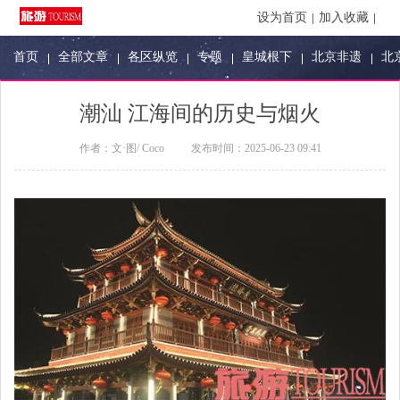
设为首页
加入收藏
首页
全部文章
各区纵览
专题
皇城根下
北京非遗
北
潮汕 江海间的历史与烟火
作者：
文·图/ Coco
发布时间：
2025-06-23 09:41