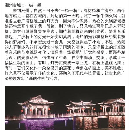
潮州古城：一街一桥
来到潮州，自然不可不去
“
一街一桥
”
：牌坊街和广济桥，两个
地方临近，都在古城内。到达的第一天晚，吃了一顿牛肉火锅，就
准备去看广济桥晚上的灯光秀，因为不认识路，热心的火锅店老板
娘还特意开车载了我一段路。到了地方，只见韩江两岸已是人群熙
攘，游客们纷纷聚集在岸边，期待着即将到来的灯光秀。随着音乐
响起，广济桥上的灯光开始变幻莫测，绚烂的光影将整座桥梁装扮
得如梦如幻。不承想没过一会儿，天空就飘起了小雨，不过，热闹
的人群和多彩的灯光很快冲散了雨滴的清冷。只见浮桥上的灯光随
着音乐的节奏跳跃变化，演绎着一场视觉与听觉的盛宴，而那些精
心设计的光影动画，仿佛有了生命，在空中舞动、交织，形成了一
幅幅生动的画面。有时，灯光汇聚成一条巨龙，在桥上盘旋飞舞；
有时，它们又化作一朵朵盛开的莲花，点缀在桥面上，美不胜收。
灯光秀不仅展示了传统文化，还融入了现代科技元素，让古老的广
济桥焕发出了新的生机与活力。