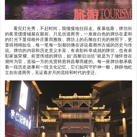
看完灯光秀，不赶时间，我慢慢地往回走。夜幕低垂，牌坊街
的夜景缓缓铺展在眼前。只见街道两旁，一座座白色的牌坊在柔和
的灯光下显得格外庄重而雅致。牌坊上的石雕在灯光的映照下，更
显得栩栩如生，每一笔每一划都仿佛在诉说着潮州古城的历史与传
说。牌坊的内容和历史意义丰富，有表彰科举成就的牌坊，也有表
彰家族荣耀、前贤伟绩的牌坊，如
“
昌黎旧治坊
”
就是为了缅怀曾在
潮州为官，造福一方的先贤韩愈韩昌黎而建的。每一座牌坊都承载
着一段历史故事和一段文化记忆，它们如同守护神一般，静静地屹
立在街道两旁，见证着岁月的流转和时代的变迁。