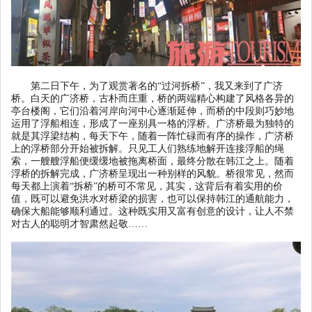
第二日下午，为了观赏著名的
“
过河拆桥
”
，我又来到了广济
桥。白天的广济桥，古朴而庄重，桥的两端精心构建了风格各异的
亭台楼阁，它们沿着河岸向河中心逐渐延伸，而桥的中段则巧妙地
运用了浮船相连，形成了一座别具一格的浮桥。广济桥最为独特的
就是其浮梁结构，每天下午，随着一阵忙碌而有序的操作，广济桥
上的浮桥部分开始被拆解。只见工人们熟练地解开连接浮船的绳
索，一艘艘浮船便缓缓地被拖离桥面，最终分散在韩江之上。随着
浮桥的拆解完成，广济桥呈现出一种别样的风貌。桥很常见，然而
每天都上演着
“
拆桥
”
的桥可不常见，其实，这背后有着实用的价
值，既可以避免洪水对桥梁的损害，也可以保持韩江的通航能力，
确保大船能够顺利通过。这种既实用又富有创意的设计，让人不禁
对古人的聪明才智肃然起敬
……