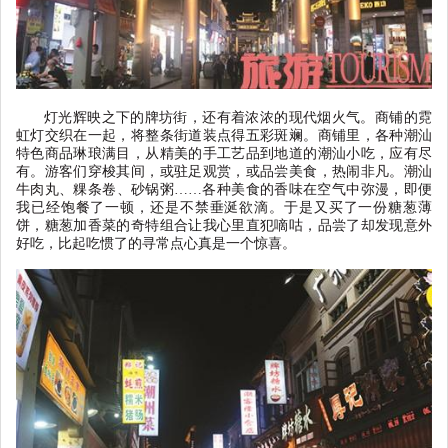
灯光辉映之下的牌坊街，还有着浓浓的现代烟火气。商铺的霓
虹灯交织在一起，将整条街道装点得五彩斑斓。商铺里，各种潮汕
特色商品琳琅满目，从精美的手工艺品到地道的潮汕小吃，应有尽
有。游客们穿梭其间，或驻足观赏，或品尝美食，热闹非凡。潮汕
牛肉丸、粿条卷、砂锅粥
……各种美食的香味在空气中弥漫，即便
我已经饱餐了一顿，还是不禁垂涎欲滴。于是又买了一份糖葱薄
饼，糖葱加香菜的奇特组合让我心里直犯嘀咕，品尝了却发现意外
好吃，比起吃惯了的寻常点心真是一个惊喜。