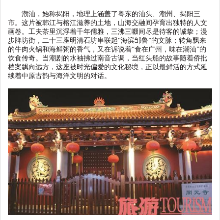
潮汕，始称揭阳，地理上涵盖了粤东的汕头、潮州、揭阳三
市。这片被韩江与榕江滋养的土地，山海交融间孕育出独特的人文
画卷。工夫茶里沉浮着千年儒雅，三沸三啜间尽是待客的诚挚；漫
步牌坊街，二十三座明清石坊串联起
“
海滨邹鲁
”
的文脉；转角飘来
的牛肉火锅和海鲜粥的香气，又在诉说着
“
食在广州，味在潮汕
”
的
饮食传奇。当潮剧的水袖拂过南音古调，当红头船的故事随着侨批
档案飘向远方，这座被时光偏爱的文化秘境，正以最鲜活的方式延
续着中原古韵与海洋文明的对话。