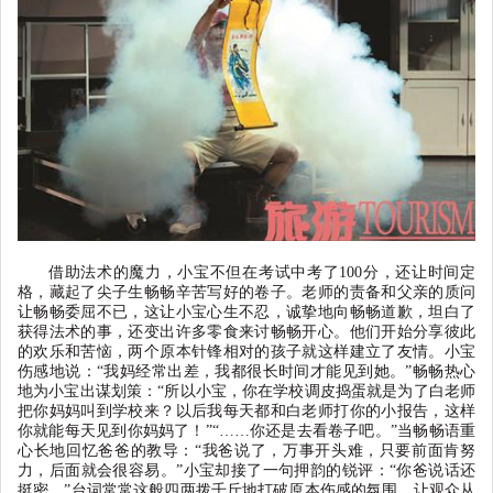
借助法术的魔力，小宝不但在考试中考了
100
分，还让时间定
格，藏起了尖子生畅畅辛苦写好的卷子。老师的责备和父亲的质问
让畅畅委屈不已，这让小宝心生不忍，诚挚地向畅畅道歉，坦白了
获得法术的事，还变出许多零食来讨畅畅开心。他们开始分享彼此
的欢乐和苦恼，两个原本针锋相对的孩子就这样建立了友情。小宝
伤感地说：
“
我妈经常出差，我都很长时间才能见到她。
”
畅畅热心
地为小宝出谋划策：
“
所以小宝，你在学校调皮捣蛋就是为了白老师
把你妈妈叫到学校来？以后我每天都和白老师打你的小报告，这样
你就能每天见到你妈妈了！
”“
……你还是去看卷子吧。
”
当畅畅语重
心长地回忆爸爸的教导：
“
我爸说了，万事开头难，只要前面肯努
力，后面就会很容易。
”
小宝却接了一句押韵的锐评：
“
你爸说话还
挺密。
”
台词常常这般四两拨千斤地打破原本伤感的氛围，让观众从