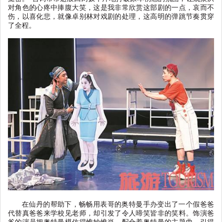
对角色的心疼中捧腹大笑，这是我非常欣赏这部剧的一点，哀而不
伤，以喜化悲，就像卓别林对戏剧的处理，这高明的弹跳节奏贯穿
了全程。
在仙丹的帮助下，畅畅用表哥的奥特曼手办变出了一个假爸爸
代替真爸爸来学校见老师，却引发了令人啼笑皆非的笑料。饰演爸