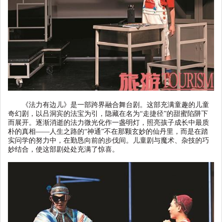
《法力有边儿》是一部跨界融合舞台剧。这部充满童趣的儿童
奇幻剧，以吕洞宾的法宝为引，隐藏在名为
“
走捷径
”
的甜蜜陷阱下
而展开。逐渐消逝的法力微光化作一盏明灯，照亮孩子成长中最质
朴的真相
——
人生之路的
“
神通
”
不在那颗玄妙的仙丹里，而是在踏
实问学的努力中，在勤恳向前的步伐间。儿童剧与魔术、杂技的巧
妙结合，使这部剧处处充满了惊喜。