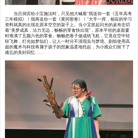
当吕洞宾给小宝施法时，只见他大喊着
“
我送你一套《五年高考
三年模拟》！我再送你一套《黄冈密卷》！
”
大手一挥，相应的学习
资料就真的出现在原本空空的架子
上。当小宝抓起闪光的桌布念叨
着
“
美梦成真，法力无边，畅畅的零食快出现
”
，原本平坦的桌面霎
时堆满了五颜六色的零食。畅畅把卷子做成纸飞机，它竟在空中轻
轻飞舞，灯光如梦似幻，让人一时分不清现实与梦境。剧组使用高
超的魔术与科技将属于孩子的想象温柔地托起，为小观众们留下了
难忘的美好回忆
……