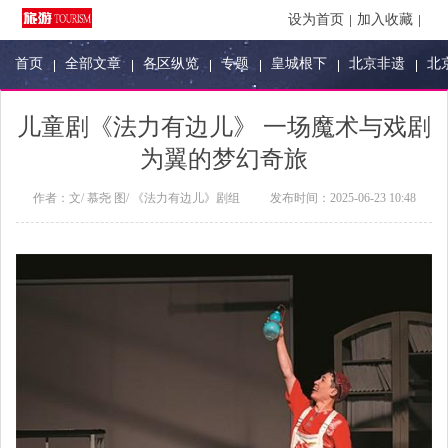
设为首页
加入收藏
首页
全部文章
各区纵览
专题
皇城根下
北京非遗
北
儿童剧《法力有边儿》 一场魔术与戏剧
为翼的梦幻奇旅
作者：
文/ 慕尧 图/ 《法力有边儿》剧组
发布时间：
2025-06-23 10:48