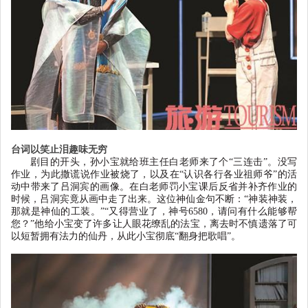
台词以笑止泪趣味无穷
剧目的开头，孙小宝就给班主任白老师来了个
“
三连击
”
。没写
作业，为此撒谎说作业被烧了，以及在
“
认识各行各业祖师爷
”
的活
动中带来了吕洞宾的画像。在白老师罚小宝课后反省并补齐作业的
时候，吕洞宾竟从画中走了出来。这位神仙金句不断：
“
神装神装，
那就是神仙的工装。
”“
又得营业了，神号
6580
，请问有什么能够帮
您？
”
他给小宝变了许多让人眼花缭乱的法宝，离去时不慎遗落了可
以短暂拥有法力的仙丹，从此小宝彻底
“
翻身把歌唱
”
。