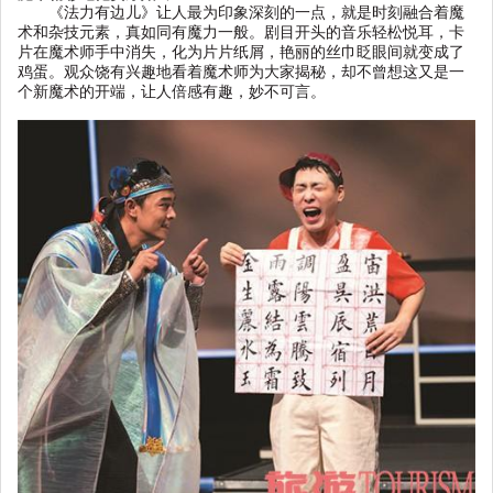
《法力有边儿》让人最为印象深刻的一点，就是时刻融合着魔
术和杂技元素，真如同有魔力一般。剧目开头的音乐轻松悦耳，卡
片在魔术师手中消失，化为片片纸屑，艳丽的丝巾眨眼间就变成了
鸡蛋。观众饶有兴趣地看着魔术师为大家揭秘，却不曾想这又是一
个新魔术的开端，让人倍感有趣，妙不可言。