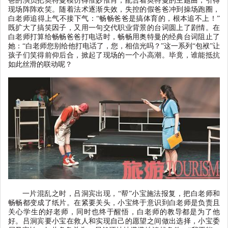
爸的演员把奥特曼模仿得惟妙惟肖，配合着奥特曼的主题曲，引得
现场阵阵欢笑。随着法术逐渐失效，失控的假爸爸冲到操场跑圈，
白老师追得上气不接下气：
“
畅畅爸爸是搞体育的，根本追不上！
”
既扩大了搞笑因子，又用一句交代职业背景的台词圆上了剧情。在
白老师打算给畅畅爸爸打电话时，畅畅用奥特曼的经典台词阻止了
她：
“
白老师您别给他打电话了，您，相信光吗？
”
这一系列
“
包袱
”
让
孩子们笑得前仰后合，掀起了现场的一个小高潮。毕竟，谁能抵抗
如此丝滑的联动呢？
一片混乱之时，吕洞宾出现，
“
帮
”
小宝施法报复，把白老师和
畅畅都变成了纸片。在紧要关头，小宝终于意识到白老师是负责且
关心学生的好老师，同时也终于醒悟，白老师的教导都是为了他
好。吕洞宾要小宝在救人和实现自己的愿望之间做出选择，小宝委