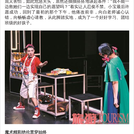
屈又害怕，如此危急关头，居然还抽抽搭搭地谈起条件：
“
我不能一
边救她们一边实现自己的愿望吗？
”
着实让人忍俊不禁。小宝最后许
愿成功，回到了最初的那个下午，他痛改前非，向白老师诚心认
错，向畅畅虚心请教，从此脚踏实地，成为了一个好好学习、团结
班级的好孩子。
魔术精彩绝伦贯穿始终