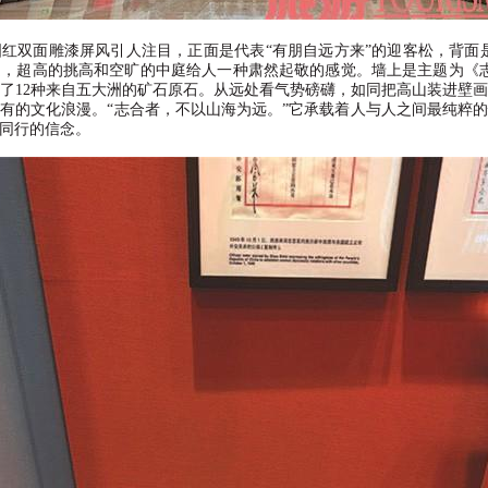
国红双面雕漆屏风引人注目，正面是代表
“
有朋自远方来
”
的迎客松，背面
走，超高的挑高和空旷的中庭给人一种肃然起敬的感觉。墙上是主题为《
了
12
种来自五大洲的矿石原石。从远处看气势磅礴，如同把高山装进壁
有的文化浪漫。
“
志合者，不以山海为远。
”
它承载着人与人之间最纯粹的
同行的信念。