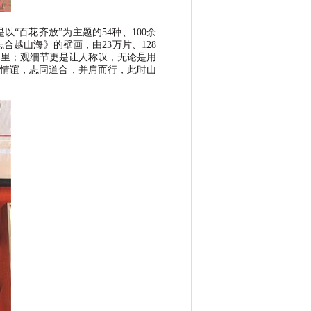
是以
“
百花齐放
”
为主题的
54
种、
100
余
志合越山海》的壁画，由
23
万片、
128
画里；观细节更是让人称叹，无论是用
情谊，志同道合，并肩而行，此时山