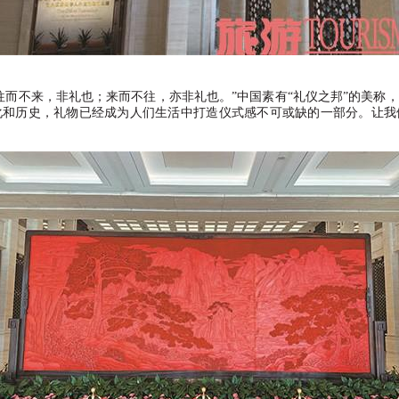
往而不来，非礼也；来而不往，亦非礼也。
”
中国素有
“
礼仪之邦
”
的美称，
化和历史，礼物已经成为人们生活中打造仪式感不可或缺的一部分。让我