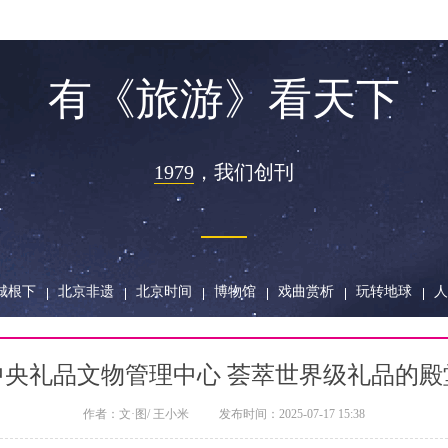
有《旅游》看天下
1979
，
我们创刊
城根下
北京非遗
北京时间
博物馆
戏曲赏析
玩转地球
人
中央礼品文物管理中心 荟萃世界级礼品的殿
作者：
文·图/ 王小米
发布时间：
2025-07-17 15:38