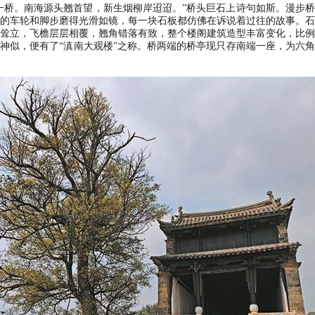
一桥。南海源头翘首望，新生烟柳岸迢迢。
”
桥头巨石上诗句如斯。漫步桥
的车轮和脚步磨得光滑如镜，每一块石板都仿佛在诉说着过往的故事。
耸立，飞檐层层相覆，翘角错落有致，整个楼阁建筑造型丰富变化，比
神似，便有了
“
滇南大观楼
”
之称。桥两端的桥亭现只存南端一座，为六角