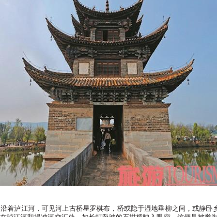
路沿着泸江河，可见河上古桥星罗棋布，桥或隐于湿地垂柳之间，或静卧