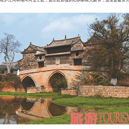
在泸江河和塌冲河交汇处，如长虹卧波的石拱桥映入眼帘，这便是被誉