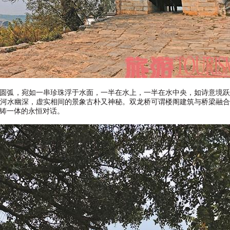
圆弧，宛如一串珍珠浮于水面，一半在水上，一半在水中央，如诗意境
河水幽深，虚实相间的景象古朴又神秘。双龙桥可谓楼阁建筑与桥梁融
铸一体的永恒对话。