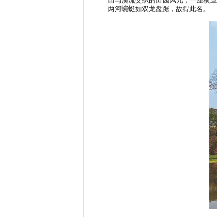
田与溪流交织的田园风光，一座横亘
两河蜿蜒如双龙盘踞，故得此名。