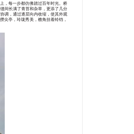
上，每一步都仿佛踏过百年时光。桥
石缝间长满了青苔和杂草，更添了几分
例协调，通过逐层向内收缩，使其外观
攒尖亭，玲珑秀美，檐角挂着铃铛，