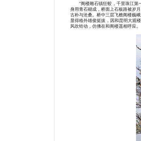
“
阁楼雕石镇狂蛟，千里珠江第
身用青石砌成，桥面上石板路被岁月
古朴与沧桑。桥中三层飞檐阁楼巍峨
显得格外雄俊挺拔，因和昆明大观楼
风吹铃动，仿佛在和阁楼遥相呼应。