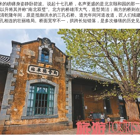
米的磅礴身姿静卧碧波。说起十七孔桥，名声更盛的是北京颐和园的那一
以升将其并称
“
南北双璧
”
。北方的桥雄浑大气，造型简洁；南方的桥则在
清乾隆年间，原是抵御洪水的三孔石桥。道光年间河道改道，匠人们续
孔相连的壮丽格局。桥面宽窄不一，拱跨长短错落，是多次修缮的历史见