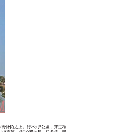
乡野阡陌之上。行不到
5
公里，穿过稻