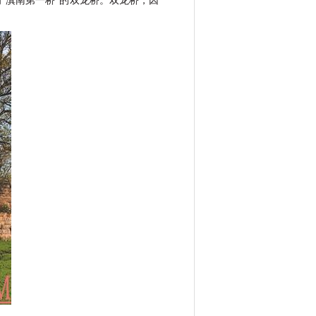
为
“
滇南第一桥
”
的双龙桥。双龙桥，因