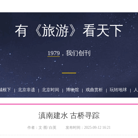
有《旅游》看天下
1979
，
我们创刊
城根下
北京非遗
北京时间
博物馆
戏曲赏析
玩转地球
人
滇南建水 古桥寻踪
作者：
文·图/ 白英
发布时间：
2025-09-12 16:21