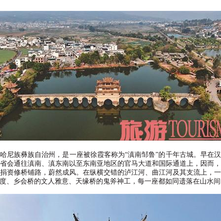
哈尼族彝族自治州，是一座被徐霞客称为
“
滇南邹鲁
”
的千年古城。早在汉
省会通往滇南、滇东南以至东南亚地区的官马大道和国际通道上，因而
捐资修桥铺路，蔚然成风。在纵横交错的泸江河、曲江河及其支流上，
度、乡会桥的文人雅意、天缘桥的鬼斧神工，每一座都如同遗落在山水间