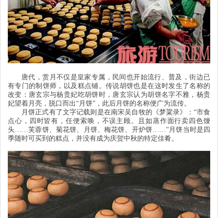
唐代，赏月不仅是皇家专属，民间也开始流行、普及，街边已
有专门的制饼师，以及糕点铺。传说胡饼也是在这时发生了名称的
改变：唐玄宗与杨贵妃吃胡饼时，唐玄宗认为胡饼名字不雅，杨贵
妃望着月亮，脱口而出“月饼”，此后月饼的名称便广为流传。
月饼正式有了文字记载则是在南宋吴自牧的《梦粱录》：“
市食
点心，四时皆有，任便索唤，不误主顾。且如蒸作面行卖四色馒
头……芙蓉饼、菊花饼、月饼、梅花饼、开炉饼……
”月饼当时是四
季随时可买到的糕点，并没有成为庆贺中秋的特定佳肴。