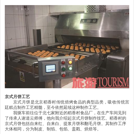
京式月饼工艺
京式月饼是北京稻香村传统焙烤食品的典型品类，吸收传统宫
廷糕点制作工艺精髓，至今依然延续这种制作工艺。
我驱车前往位于北七家附近的稻香村食品厂，在生产车间见到
了传承人谢道云师傅，他向我介绍起京式月饼制作技艺。稻香村的
京式月饼包括自来红、自来白、提浆月饼和翻毛月饼。其制作工序
大体相同，分为制皮、制馅、包馅、盖戳、烘焙等。