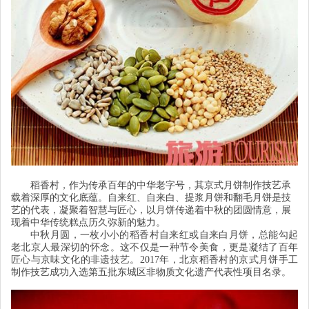
稻香村，作为传承百年的中华老字号，其京式月饼制作技艺承
载着深厚的文化底蕴。自来红、自来白、提浆月饼和翻毛月饼是技
艺的代表，凝聚着智慧与匠心，以月饼传递着中秋的团圆情意，展
现着中华传统糕点历久弥新的魅力。
中秋月圆，一枚小小的稻香村自来红或自来白月饼，总能勾起
老北京人最深切的怀念。这不仅是一种节令美食，更是凝结了百年
匠心与京味文化的非遗技艺。2017年，北京稻香村的京式月饼手工
制作技艺成功入选第五批东城区非物质文化遗产代表性项目名录。