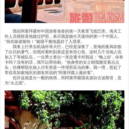
我在阿塞拜疆对中国游客免签的第一天夜里飞抵巴库。海关工
作人员很惊喜地接过护照，表示我是她今天接待的第一个中国人。
“祝你旅途愉快！”她很干脆地盖好了入境章。
我拿上行李去机场外等大巴，已经是深夜了，里海的夜风吹散
了白日的暑气，但我对着时刻表还是有些心焦。这时几个当地人也
加入了等候队伍，一位男士拿出一张交通卡对我说：
“晚上好，你有
卡吗？没有的话，我可以帮你刷。”他身旁的女士朝我微笑着点点
头，仿佛帮陌生旅人付车资是一件理所应当的事。我一愣，想起了
常驻高加索地区的朋友所说的“阿塞拜疆人最好客”。
也许这就是火一般的热情，而阿塞拜疆国名源自古波斯语，意
为
“火之国”。