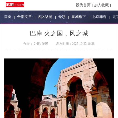
设为首页
加入收藏
首页
全部文章
各区纵览
专题
皇城根下
北京非遗
北
巴库 火之国，风之城
作者：
文·图/ 黎瑾
发布时间：
2025-10-23 16:38