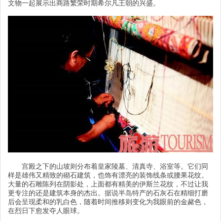
文物一起展示出商路繁荣时期希尔凡王朝的兴盛。
宫殿之下的山坡则分布着皇家陵墓、清真寺、浴室等。它们同
样是雄伟又精致的砌石建筑，也饰有漂亮的装饰线条或腰果花纹。
大量的石雕陈列在阴影处，上面都有精美的伊斯兰花纹，不过让我
更专注的还是建筑本身的杰出。据说半岛特产的石灰石在精细打磨
后会呈现柔和的乳白色，随着时间推移则变化为我眼前的金赭色，
在烈日下愈发夺人眼球。