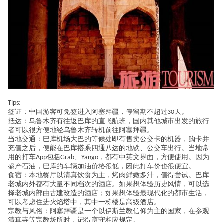
T
ips:
签证：中国游客可免签进入阿塞拜疆，停留期不超过
天。
30
抵达：乌鲁木齐有往返巴库的直飞航班，国内其他城市出发的旅行
者可以很方便地经乌鲁木齐转机前往阿塞拜疆。
当地交通：巴库机场大巴的等候处即有售卖公交卡的机器，购卡并
充值之后，便能在巴库搭乘四通八达的地铁、公交车出行。当地常
用的打车
包括
、
，都有中英文界面，方便使用。因为
App
Grab
Yango
盛产石油，巴库的车辆加油价格很低，因此打车价也很便宜。
食宿：本地餐厅以清真饮食为主，烤肉鲜嫩多汁，值得尝试。巴库
老城内外都有大量不同档次的酒店。如果想体验历史风情，可以选
择老城内部由古建改造的酒店；如果想体验最现代化的都市生活，
可以考虑住进火焰塔中，其中一栋楼是高级酒店。
宗教与风俗：阿塞拜疆是一个以伊斯兰教信仰为主的国家，在参观
清真寺等宗教场所时，记得遵守相应规定。