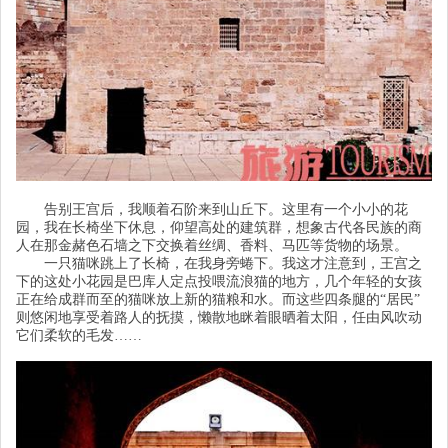
告别王宫后，我顺着石阶来到山丘下。这里有一个小小的花
园，我在长椅坐下休息，仰望高处的建筑群，想象古代各民族的商
人在那金赭色石墙之下交换着丝绸、香料、马匹等货物的场景。
一只猫咪跳上了长椅，在我身旁蜷下。我这才注意到，王宫之
下的这处小花园是巴库人定点投喂流浪猫的地方，几个年轻的女孩
正在给成群而至的猫咪放上新的猫粮和水。而这些四条腿的
“居民”
则悠闲地享受着路人的抚摸，懒散地眯着眼晒着太阳，任由风吹动
它们柔软的毛发……