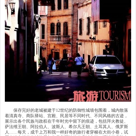
保存完好的老城被建于
12世纪的防御性城墙包围着，城内散落
着清真寺、商队驿站、宫殿、民居等不同时代、不同风格的古迹，
展示出各个民族与政权在千年时光中留下的痕迹，包括拜火教徒、
萨法维王朝、阿拉伯人、波斯人、希尔凡王朝、土耳其人、俄罗斯
人……每天，成千上万和我一样好奇的旅行者穿梭在大街小巷，试