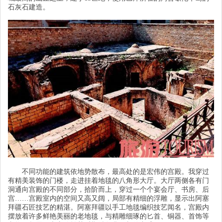
石灰石建造。
不同功能的建筑依地势散布，最高处的是宏伟的宫殿。我穿过
有精美装饰的门楼，走进挂着地毯的八角形大厅。大厅两侧各有门
洞通向宫殿的不同部分，拾阶而上，穿过一个个宴会厅、书房、后
宫
……宫殿室内的空间又高又阔，局部有精细的浮雕，显示出阿塞
拜疆石匠技艺的精湛。阿塞拜疆以手工地毯编织技艺闻名，宫殿内
摆放着许多鲜艳美丽的老地毯，与精雕细琢的匕首、铜器、首饰等