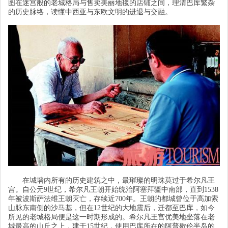
图在迷宫般的老城格局与售卖美丽地毯的店铺之间，理清巴库繁杂
的历史脉络，读懂中西亚与东欧文明的进退与交融。
在城墙内所有的历史建筑之中，最璀璨的明珠莫过于希尔凡王
宫。自公元
9世纪，希尔凡王朝开始统治阿塞拜疆中南部，直到1538
年被波斯萨法维王朝灭亡，存续近700年。王朝的都城曾位于高加索
山脉东南侧的沙马基，但在12世纪的大地震后，迁都至巴库，如今
所见的老城格局便是这一时期形成的。希尔凡王宫优美地坐落在老
城最高的山丘之上，建于15世纪，使用巴库所在的阿普歇伦半岛的