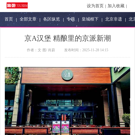
设为首页
加入收藏
首页
全部文章
各区纵览
专题
皇城根下
北京非遗
北
京A汉堡 精酿里的京派新潮
作者：
文·图/ 肖蔚
发布时间：
2025-11-28 14:15