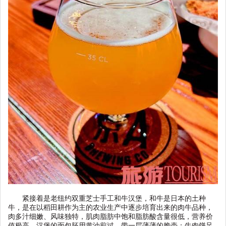
紧接着是老纽约双重芝士手工和牛汉堡，和牛是日本的土种
牛，是在以稻田耕作为主的农业生产中逐步培育出来的肉牛品种，
肉多汁细嫩、风味独特，肌肉脂肪中饱和脂肪酸含量很低，营养价
值极高。汉堡的面包胚用黄油煎过，带一层薄薄的脆壳；牛肉饼足