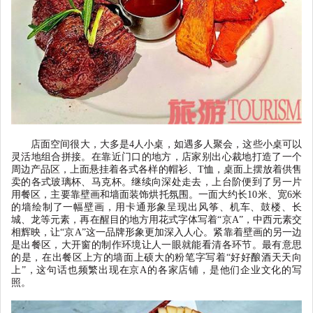
店面空间很大，大多是
4
人小桌，如遇多人聚会，这些小桌可以
灵活地组合拼接。在靠近门口的地方，店家别出心裁地打造了一个
周边产品区，上面悬挂着各式各样的帽衫、
T
恤，桌面上摆放着供售
卖的各式玻璃杯、马克杯。继续向深处走去，上台阶便到了另一片
用餐区，主要靠壁画和墙面装饰烘托氛围。一面大约长
10
米、宽
6
米
的墙绘制了一幅壁画，用卡通形象呈现出风筝、机车、鼓楼、长
城、龙等元素，再在醒目的地方用花式字体写着
“
京
A”
，中西元素交
相辉映，让
“
京
A”
这一品牌形象更加深入人心。紧靠着壁画的另一边
是出餐区，大开窗的制作环境让人一眼就能看清各环节。最有意思
的是，在出餐区上方的墙面上硕大的粉笔字写着
“
好好酿酒天天向
上
”
，这句话也频繁出现在京
A
的各家店铺，是他们企业文化的写
照。