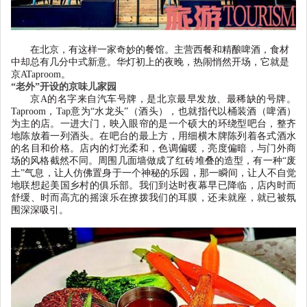
在北京，有这样一家奇妙的餐馆。主营西餐和精酿啤酒，食材
中却总有几分中式新意。华灯初上的夜晚，热闹悄然开场，它就是
京
ATaproom
。
“老外”开设的京味儿家园
京
A
的名字来自汽车号牌，是北京最早发放、最稀缺的号牌。
Taproom
，
Tap
意为
“
水龙头
”
（酒头），也就指代以桶装酒（啤酒）
为主的店。一进大门，映入眼帘的是一个硕大的环绕型吧台，整齐
地陈放着一列酒头。在吧台的最上方，用细横木牌陈列着各式酒水
的名目和价格。店内的灯光柔和，色调偏暖，亮度偏暗，与门外商
场的风格截然不同。周围几面墙做成了红砖堆叠的造型，有一种
“
废
土
”
气息，让人仿佛置身于一个神秘的乐园，那一瞬间，让人不自觉
地联想起美国乡村的俱乐部。我们到达时夜幕早已降临，店内时而
舒缓、时而高亢的摇滚乐在撩拨我们的耳膜，还未就座，就已被氛
围深深吸引。