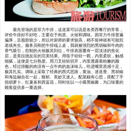
最先登场的是菲力牛排，这道菜可以说是各类西餐厅的常客，
评价牛排好不好吃，主要在于肉质、火候和调味。因菲力牛排普遍
偏厚，且脂肪较少，所以对厨师的要求较高，稍不留神就有可能煎
老或夹生。服务员刚把牛排端上桌，我就被强烈的黑胡椒和牛肉的
香气吸引，煎制的火候极其到位，牛排表面覆有一层淡淡的焦化
层，是美拉德反应的完美结果。用筷子轻轻一戳，内里柔软，触感
细腻，这便是七分熟度。用刀叉轻轻切开，内里透露着粉嫩的颜
色，经过排酸的肉没有一点牛肉的血沫味儿，吃进嘴里质感十足，
极其扎实。调味上采取了经典的西式思路，黄油、迷迭香、黑胡椒
和海盐融合在一起，馥郁、美妙又迷人。配菜颇有心思，搭配了手
指胡萝卜、红薯条和西蓝花，同时佐以一小碟黑椒酱，为口味重的
顾客提供多一重选择。