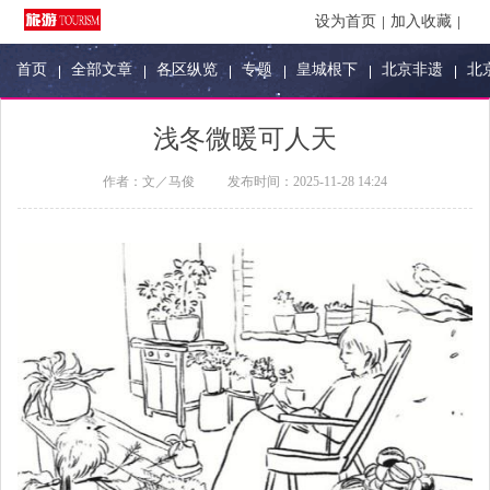
设为首页
加入收藏
首页
全部文章
各区纵览
专题
皇城根下
北京非遗
北
浅冬微暖可人天
作者：
文／马俊
发布时间：
2025-11-28 14:24