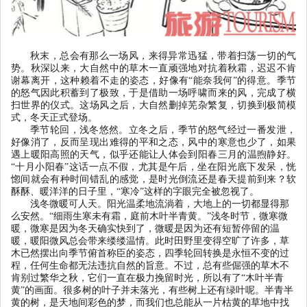
秋末，总会有那么一场风，来得异常迅猛，带着扫荡一切的气
势。秋深以来，大自然中的草木一直顽强地对抗着秋霜，迟迟不肯
谢幕离开，这种赖着不走的姿态，好像有
“
能奈我何
”
的得意。季节
的怒气因此积蓄到了极致，于是借助一场呼啸而来的风，完成了横
扫世界的仪式。这场风之后，大自然删掉芜杂繁复，切换到极简模
式，冬天正式登场。
季节轮回，浅冬悠然。立冬之后，季节的怒气经过一番发泄，
好像消了，反而呈现出难得的平和之态，风中的寒意也少了，如果
遇上暖阳高照的天气，似乎还能让人体会到阳春三月的温煦静好。
“
十月小阳春
”
这话一点不假，尤其是午后，坐在阳光底下发呆，恍
惚间就会有种时间错乱的感觉，是时光倒流还是春天提前到来？软
酥酥、暖洋洋的日子里，
“
寒冷
”
这样的字眼完全被忽视了。
浅冬微暖可人天。阳光温柔地流淌着，大地上的一切都显得那
么安然。
“
细雨生寒未有霜，庭前木叶半青黄。
”
浅冬时节，微寒微
暖，微寒是因为冬天确实快到了，微暖是因为还有短暂停留的温
暖，暖阳微风总会带来缕缕温情。此时田野里变得空旷了许多，草
木已然摆出向季节俯首称臣的姿态，四季轮回转换是永恒不变的过
程，任何生命都无法违抗自然的旨意。不过，总有些倔强的草木不
肯别过繁华之秋，它们一直在极力挽留时光，所以有了
“
木叶半青
黄
”
的画面。很多树的叶子并未落光，有些树上还有绿叶呢。半青半
黄的树，是天地间彩色的梦，而我们也总能从一片枯黄的草地中找