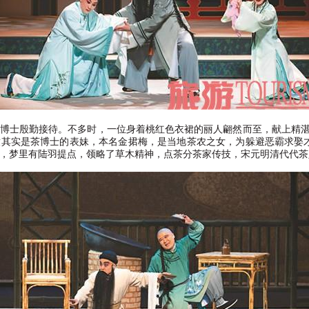
博士殷勤接待。不多时，一位身着桃红色衣裙的丽人翩然而至，献上精
童其实是茶博士的表妹，本名金捃梅，是当地茶农之女，为躲避恶霸求娶
，梦里有陆羽提点，领略了草木精神，点茶分茶家传技，宋元明清代代茶