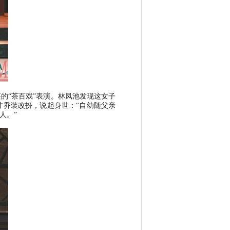
湛的
“
茶百戏
”
表演。林凤池发现这女子
才乔装改扮，说起身世：
“
自幼随父亲
人。
”