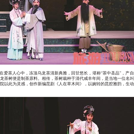
在爱茶人心中，冻顶乌龙茶清新典雅，回甘悠长，堪称
“
茶中圣品
”
，产自
龙茶树便是制茶原料。相传，茶树栽种于清代咸丰年间，是当地一位名
院以此为灵感，创作新编昆剧《人在草木间》，以婉转的昆腔雅韵，生