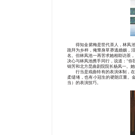
得知金捃梅是世代茶人，林凤
跪拜为乡梓，俺窜身草莽逃婚姻，
名。但林凤池一再苦求她相助访茶
决心与林凤池携手同行，说道：
“
你
锦芳和北方昆曲剧院院长杨凤一。她
行当是戏曲特有的表演体制，
柔缱绻，也有小冠生的硬朗庄重。
当）的表演技巧。