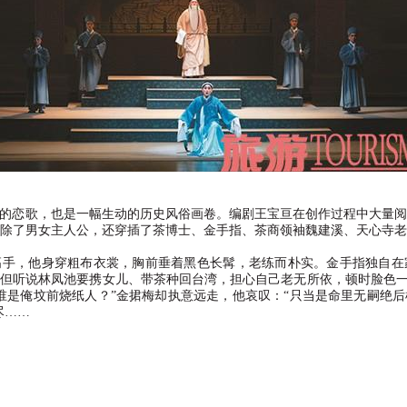
的恋歌，也是一幅生动的历史风俗画卷。编剧王宝亘在创作过程中大量
除了男女主人公，还穿插了茶博士、金手指、茶商领袖魏建溪、天心寺
高手，他身穿粗布衣裳，胸前垂着黑色长髯，老练而朴实。金手指独自在
但听说林凤池要携女儿、带茶种回台湾，担心自己老无所依，顿时脸色
谁是俺坟前烧纸人？
”
金捃梅却执意远走，他哀叹：
“
只当是命里无嗣绝后
尽
……