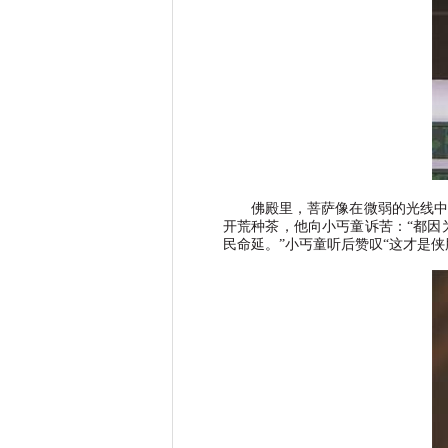
佛殿里，菩萨像在微弱的光线中
开荒种茶，他向小丐童诉苦：
“
都因
民命延。
”
小丐童听后赞叹
“
这才是侠