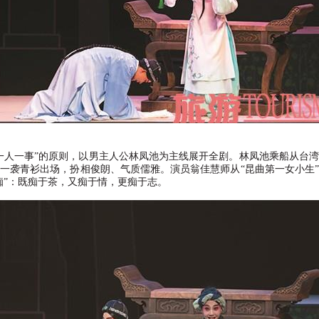
一人一事
”
的原则，以男主人公林凤池为主线展开全剧。林凤池乘船从台湾
一袭青衫出场，扮相俊朗、气质儒雅。演员翁佳慧师从
“
昆曲第一女小生
”
痴
”
：既痴于茶，又痴于情，更痴于志。