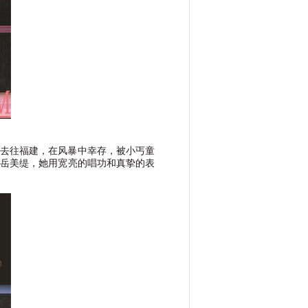
去往福建，在风暴中幸存，被小丐童
岳美缇，她用宽亮的唱功和真挚的表