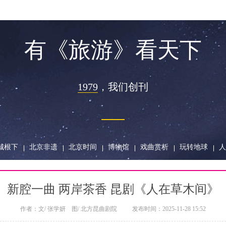
有《旅游》看天下
1979
，
我们创刊
城根下
北京非遗
北京时间
博物馆
戏曲赏析
玩转地球
人
新腔一曲 两岸茶香 昆剧《人在草木间》
作者：
文/ 张学妍 图/ 北方昆曲剧院
发布时间：
2025-11-28 15:52