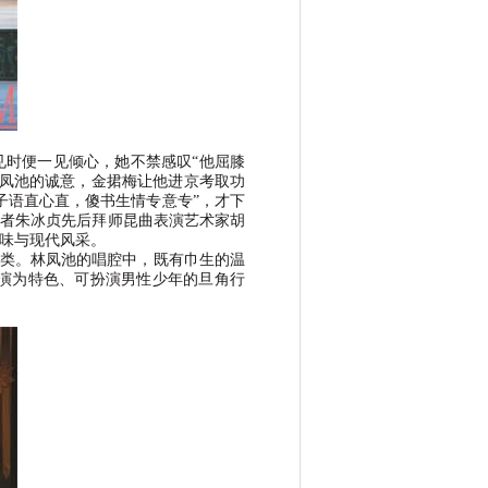
见时便一见倾心，她不禁感叹
“
他屈膝
凤池的诚意，金捃梅让他进京考取功
子语直心直，傻书生情专意专
”
，才下
者朱冰贞先后拜师昆曲表演艺术家胡
味与现代风采。
类。林凤池的唱腔中，既有巾生的温
演为特色、可扮演男性少年的旦角行