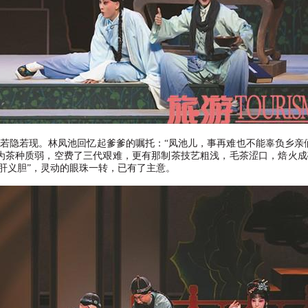
若隐若现。林凤池回忆起爹爹的嘱托：
“
凤池儿，事再难也不能辜负乡亲
为茶种质弱，空费了三代艰难，更有那制茶技艺粗浅，毛茶涩口，焙火成
肝义胆
”
，灵动的眼珠一转，已有了主意。