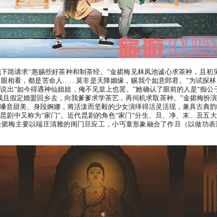
池下跪请求
“
惠赐些好茶种和制茶经。
”
金捃梅见林凤池诚心求茶种，且初
泪眼相看，都是苦命人
……莫非是天降姻缘，赐我个如意郎君。
”
为试探林
，说出
“
如今得遇神仙姐姐，俺不见皇上也罢。
”
她确认了眼前的人是
“
痴公
我且假定婚盟回乡去，向我爹爹求学茶艺，再伺机求取茶种。
”
金捃梅扮演
嗓音甜美、身段婀娜，将活泼而坚毅的少女演绎得活灵活现，兼具古典韵
在昆剧中又称为
“
家门
”
。近代昆剧的角色
“
家门
”
分生、旦、净、末、丑五大
金捃梅主要以端庄清雅的闺门旦应工，小丐童形象融合了作旦（以做功表