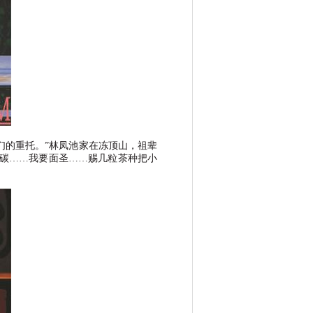
们的重托。
”
林凤池家在冻顶山，祖辈
碳
……我要面圣……赐几粒茶种把小