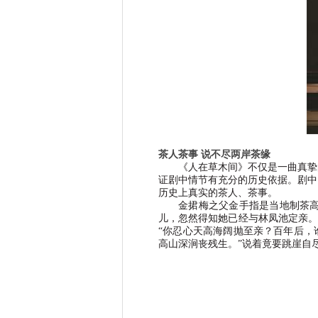
茶人茶事 说不尽两岸茶缘
《人在草木间》不仅是一曲真挚
证剧中情节有充分的历史依据。剧中
历史上真实的茶人、茶事。
金捃梅之父金手指是当地制茶
儿，忽然得知她已经与林凤池定亲。
“
你忍心天高海阔抛至亲？百年后，
高山深涧丧残生。
”
说着竟要跳崖自