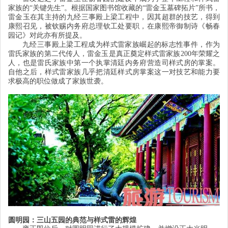
家族的
“
关键先生
”
。根据国家图书馆收藏的
“
雷金玉墓碑拓片
”
所书，
雷金玉在其主持的九经三事殿上梁工程中，因其超群的技艺，得到
康熙召见，被钦赐内务府总理钦工处要职，在康熙帝御制诗《畅春
园记》对此亦有所提及。
九经三事殿上梁工程成为样式雷家族崛起的标志性事件，作为
雷氏家族的第二代传人，雷金玉是真正奠定样式雷家族
200
年荣耀之
人，也是雷氏家族中第一个执掌清廷内务府营造司样式房的掌案。
自他之后，样式雷家族几乎把清廷样式房掌案这一对技艺和能力要
求极高的职位做成了家族世袭。
圆明园：三山五园的典范与样式雷的辉煌