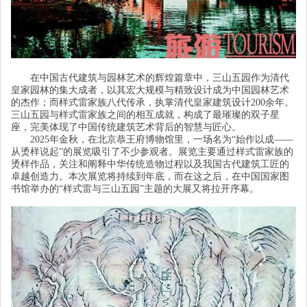
在中国古代建筑与园林艺术的辉煌篇章中，三山五园作为清代
皇家园林的集大成者，以其宏大规模与精致设计成为中国园林艺术
的杰作；而样式雷家族八代传承，执掌清代皇家建筑设计
200
余年。
三山五园与样式雷家族之间的相互成就，构成了最璀璨的双子星
座，完美体现了中国传统建筑艺术背后的智慧与匠心。
2025
年金秋，在北京恭王府博物馆里，一场名为
“
始作以成
——
从烫样说起
”
的展览吸引了不少参观者。展览主要通过样式雷家族的
烫样作品，关注和阐释中华传统造物过程以及我国古代建筑工匠的
卓越创造力。本次展览将持续到年底，而在这之后，在中国国家图
书馆举办的
“
样式雷与三山五园
”
主题的大展又将拉开序幕。