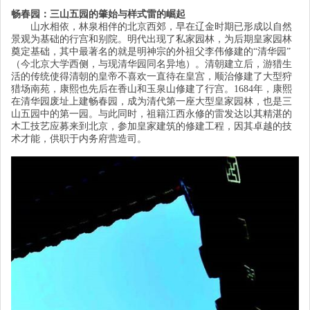
畅春园：三山五园的肇始与样式雷的崛起
山水相依，林泉相伴的北京西郊，早在辽金时期已形成以自然
景观为基础的行宫和别院。明代出现了私家园林，为后期皇家园林
奠定基础，其中最著名的就是明神宗的外祖父李伟修建的
“
清华园
”
（今北京大学西侧，与现清华园同名异地）。清朝建立后，游猎生
活的传统使得清朝的皇帝不喜欢一直待在皇宫，顺治修建了大型狩
猎场南苑，康熙也先后在香山和玉泉山修建了行宫。
1684
年，康熙
在清华园废址上建畅春园，成为清代第一座大型皇家园林，也是三
山五园中的第一园。与此同时，祖籍江西永修的雷发达以其精湛的
木工技艺应募来到北京，参加皇家建筑的修建工程，因其卓越的技
术才能，供职于内务府营造司。