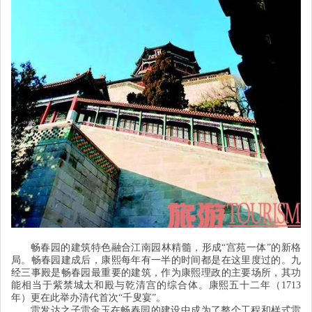
畅春园的建筑特色融合江南园林精髓，形成
“
宫苑一体
”
的新格
局。畅春园建成后，康熙每年有一半的时间都是在这里度过的。九
经三事殿是畅春园最重要的建筑，作为康熙理政的主要场所，其功
能相当于紫禁城太和殿与乾清宫的综合体。康熙五十二年（
1713
年）更在此举办清代首次
“
千叟宴
”
。
雷发达之子雷金玉在畅春园的建设中成为了整个工程和样式雷