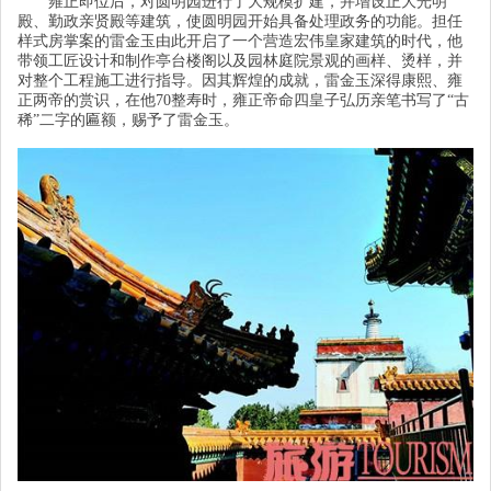
雍正即位后，对圆明园进行了大规模扩建，并增设正大光明
殿、勤政亲贤殿等建筑，使圆明园开始具备处理政务的功能。担任
样式房掌案的雷金玉由此开启了一个营造宏伟皇家建筑的时代，他
带领工匠设计和制作亭台楼阁以及园林庭院景观的画样、烫样，并
对整个工程施工进行指导。因其辉煌的成就，雷金玉深得康熙、雍
正两帝的赏识，在他
70
整寿时，雍正帝命四皇子弘历亲笔书写了
“
古
稀
”
二字的匾额，赐予了雷金玉。