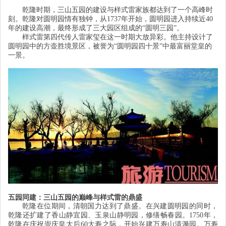
乾隆时期，三山五园的建设与样式雷家族都达到了一个高峰时
刻。乾隆对圆明园情有独钟，从
1737
年开始，圆明园进入持续近
40
年的建设高潮，最终形成了三大园区组成的
“
圆明三园
”
。
样式雷第四代传人雷家玺在这一时期大放异彩。他主持设计了
圆明园中的方壶胜境景区，被誉为
“
圆明园四十景
”
中最富丽堂皇的
一景。
五园同建：三山五园的巅峰与样式雷的鼎盛
乾隆在位期间，清朝国力达到了鼎盛。在兴建圆明园的同时，
乾隆还扩建了香山静宜园、玉泉山静明园，修缮畅春园。
1750
年，
乾隆在庆祝崇庆皇太后
60
大寿之际，开始兴建万寿山清漪园。万寿