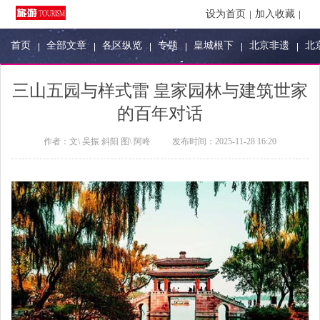
设为首页
加入收藏
首页
全部文章
各区纵览
专题
皇城根下
北京非遗
北
三山五园与样式雷 皇家园林与建筑世家
的百年对话
作者：
文\ 吴振 斜阳 图\ 阿咚
发布时间：
2025-11-28 16:20