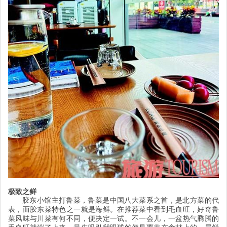
极致之鲜
胶东小馆主打鲁菜，鲁菜是中国八大菜系之首，是北方菜的代
表，而胶东菜特色之一就是海鲜。在推荐菜中看到毛血旺，好奇鲁
菜风味与川菜有何不同，便决定一试。不一会儿，一盆热气腾腾的