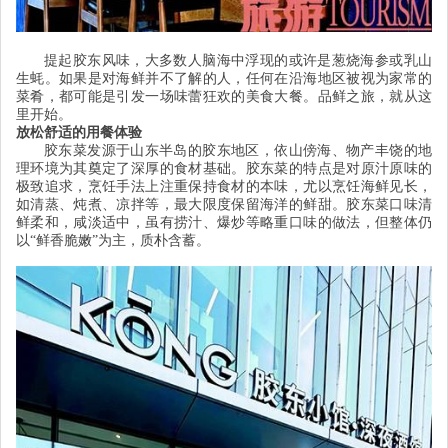
提起胶东风味，大多数人脑海中浮现的或许是葱烧海参或乳山
生蚝。如果是对海鲜并不了解的人，任何在沿海地区被视为家常的
菜肴，都可能是引发一场味蕾狂欢的美食大餐。品鲜之旅，就从这
里开始。
放松舒适的用餐体验
胶东菜发源于山东半岛的胶东地区，依山傍海、物产丰饶的地
理环境为其奠定了深厚的食材基础。胶东菜的特点是对原汁原味的
极致追求，烹饪手法上注重保持食材的本味，尤以烹饪海鲜见长，
如清蒸、炖煮、凉拌等，最大限度保留海洋的鲜甜。胶东菜口味清
鲜柔和，咸淡适中，虽有捞汁、爆炒等略重口味的做法，但整体仍
以
“
鲜香脆嫩
”
为主，质朴含蓄。