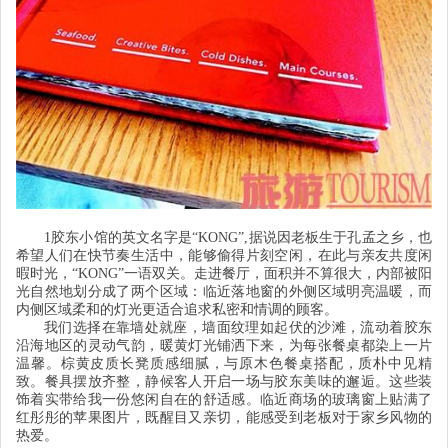
1
胶东小馆的英文名字是
“KONG”,
据说因老板生于孔孟之乡，也
希望人们在快节奏生活中，能够偷得片刻空闲，在此与亲友共度闲
暇时光，
“KONG”
一语双关。走进餐厅，面积并不算很大，内部被阳
光自然地划分成了两个区域：临近落地窗的外侧区域明亮温暖，而
内侧区域柔和的灯光更适合追求私密和情调的顾客。
我们选择在靠墙处就座，墙面纹理如起伏的沙滩，流动着胶东
沿海地区的灵动气韵，暖黄灯光铺洒下来，为每张餐桌都染上一片
温馨。棕黄皮质长凳质感细腻，与原木色餐桌搭配，质朴中见精
致。餐具摆放齐整，静候客人开启一场与胶东美味的邂逅。这些装
饰着实带给我一份悠闲自在的舒适感。临近商场的玻璃窗上贴满了
红彤彤的苹果图片，既醒目又亲切，能感受到老板对于家乡风物的
热爱。