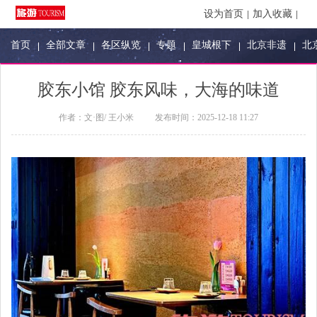
设为首页
加入收藏
首页
全部文章
各区纵览
专题
皇城根下
北京非遗
北
胶东小馆 胶东风味，大海的味道
作者：
文·图/ 王小米
发布时间：
2025-12-18 11:27