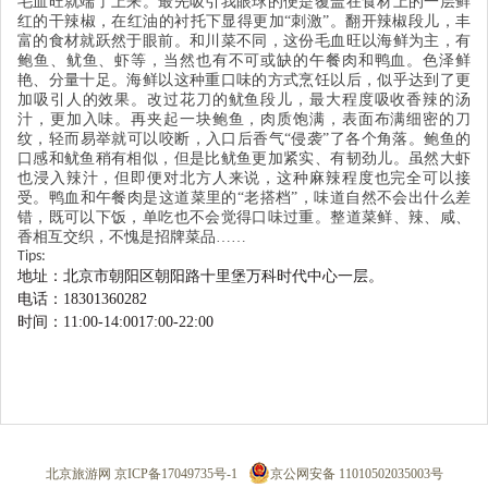
毛血旺就端了上来。最先吸引我眼球的便是覆盖在食材上的一层鲜
红的干辣椒，在红油的衬托下显得更加
“
刺激
”
。翻开辣椒段儿，丰
富的食材就跃然于眼前。和川菜不同，这份毛血旺以海鲜为主，有
鲍鱼、鱿鱼、虾等，当然也有不可或缺的午餐肉和鸭血。色泽鲜
艳、分量十足。海鲜以这种重口味的方式烹饪以后，似乎达到了更
加吸引人的效果。改过花刀的鱿鱼段儿，最大程度吸收香辣的汤
汁，更加入味。再夹起一块鲍鱼，肉质饱满，表面布满细密的刀
纹，轻而易举就可以咬断，入口后香气
“
侵袭
”
了各个角落。鲍鱼的
口感和鱿鱼稍有相似，但是比鱿鱼更加紧实、有韧劲儿。虽然大虾
也浸入辣汁，但即便对北方人来说，这种麻辣程度也完全可以接
受。鸭血和午餐肉是这道菜里的
“
老搭档
”
，味道自然不会出什么差
错，既可以下饭，单吃也不会觉得口味过重。整道菜鲜、辣、咸、
香相互交织，不愧是招牌菜品
……
T
ips:
地址：北京市朝阳区朝阳路十里堡万科时代中心一层。
电话：
18301360282
时间：
11:00-14:0017:00-22:00
北京旅游网
京ICP备17049735号-1
京公网安备 11010502035003号