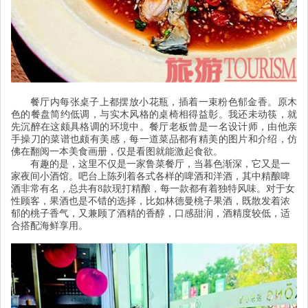
餐厅内每张桌子上都摆放小花瓶，插着一束粉色郁金香。原木
色的餐盘简约低调，与实木风格的桌椅相得益彰。我还未动筷，就
先沉醉在这颇具格调的环境中。餐厅老板曾是一名设计师，由他亲
手操刀的菜谱也颇有美感，每一道菜品都有精美的图片和介绍，仿
佛在翻阅一本美食画册，仅是看图就能激起食欲。
有趣的是，这里不仅是一家鲁菜餐厅，当暮色渐深，它又是一
家夜间小酒馆。吧台上陈列着各式各样的啤酒和洋酒，其中精酿啤
酒非常有名，总共有
8
款现打精酿，每一款都有着独特风味。对于女
性顾客，果酒也是不错的选择，比如林德曼桃子果酒，既散发着浓
郁的桃子香气，又兼顾了酒精的香醇，口感甜润，酒精度较低，适
合搭配海鲜享用。