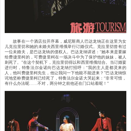
故事在一个酒店拉开序幕，威尼斯商人巴达龙纳正在这里为女
儿克拉里切和她的未婚夫西里维俄举行订婚仪式。克拉里切曾有过
一位未婚夫，是巴达龙纳的债权人。巴达龙纳讲述：
“
她本来是要嫁
给费捷里柯的，可费捷里柯在一场决斗中为了保护他的妹妹，被人
刺死了。
”
在这个契机下，克拉里切得以和西里维俄结合。当订婚宴
进行时，特鲁法尔金诺向巴达龙纳打招呼：
“
我的主人是都灵来的
人，他叫费捷里柯先生，他让我问一下他能不能进来？
”
巴达龙纳惊
诧地坚称费捷里柯已经死了，特鲁法尔金诺大哭起来：
“
非常可惜，
有什么办法呢
……不对，两分钟之前他还在门口站着呢！
”