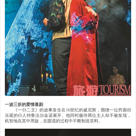
一波三折的爱情喜剧
《一仆二主》的故事发生在
16
世纪的威尼斯，围绕一位穷困但
乐观的仆人特鲁法尔金诺展开。他同时服侍两位主人却不被发现，
机智地在其中周旋，在圆谎的过程中不断制造笑料。