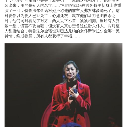
了，他零碎的东西不是丢了就是扔了，就剩这张相片了。他穿着男
装出来，用的是别人的名字
……
”
相同的戏码在彼阿特里切身上也重
演了一回，特鲁法尔金诺对她声称他的前主人弗罗林多淹死了。这
对爱侣以为爱人已经死亡，心如死灰，就在他们举刀意图自杀之
时，他们同时看见了对方，两人丢下匕首，紧紧相拥。当所有人齐
聚一堂，谎言不攻自破，但没有人真心责备这位滑头仆人。两对璧
人甜蜜结合，特鲁法尔金诺也对巴达龙纳的女仆斯米拉尔金娜一见
钟情，终成眷属，所有人都获得了幸福
……