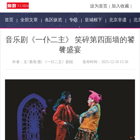
设为首页
加入收藏
首页
全部文章
各区纵览
专题
皇城根下
北京非遗
北
音乐剧《一仆二主》 笑碎第四面墙的饕
餮盛宴
作者：
文/ 慕尧 图/ 《一仆二主》剧组
发布时间：
2025-12-18 15:50