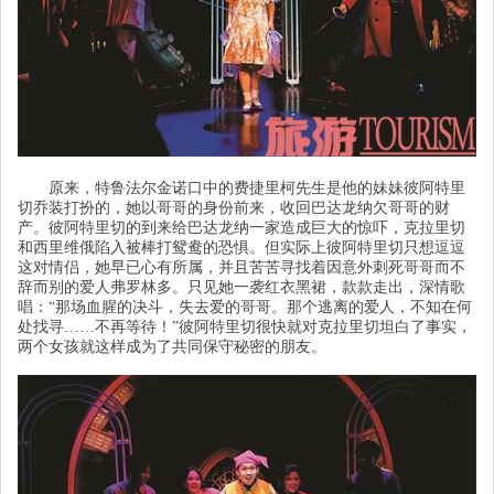
原来，特鲁法尔金诺口中的费捷里柯先生是他的妹妹彼阿特里
切乔装打扮的，她以哥哥的身份前来，收回巴达龙纳欠哥哥的财
产。彼阿特里切的到来给巴达龙纳一家造成巨大的惊吓，克拉里切
和西里维俄陷入被棒打鸳鸯的恐惧。但实际上彼阿特里切只想逗逗
这对情侣，她早已心有所属，并且苦苦寻找着因意外刺死哥哥而不
辞而别的爱人弗罗林多。只见她一袭红衣黑裙，款款走出，深情歌
唱：
“
那场血腥的决斗，失去爱的哥哥。那个逃离的爱人，不知在何
处找寻
……不再等待！
”
彼阿特里切很快就对克拉里切坦白了事实，
两个女孩就这样成为了共同保守秘密的朋友。