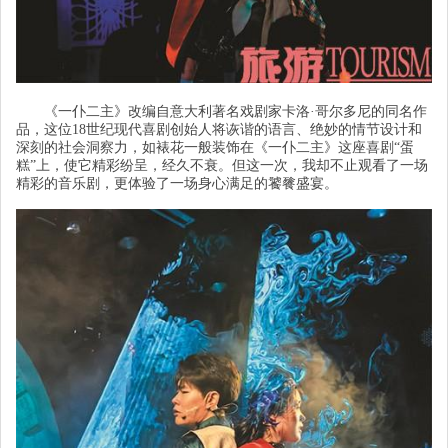
《一仆二主》改编自意大利著名戏剧家卡洛
·哥尔多尼的同名作
品，这位
18
世纪现代喜剧创始人将诙谐的语言、绝妙的情节设计和
深刻的社会洞察力，如裱花一般装饰在《一仆二主》这座喜剧
“
蛋
糕
”
上，使它精彩纷呈，经久不衰。但这一次，我却不止观看了一场
精彩的音乐剧，更体验了一场身心满足的饕餮盛宴。