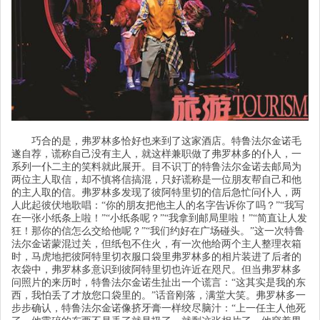
巧合的是，弗罗林多恰好也来到了这家酒店。特鲁法尔金诺毛
遂
自荐，谎称自己没有主人，就这样兼职做了弗罗林多的仆人，一
系列一仆二主的笑料就此展开。目不识丁的特鲁法尔金诺去邮局为
两位主人取信，却不慎将信搞混，只好谎称是一位朋友帮自己和他
的主人取的信。弗罗林多发现了彼阿特里切的信后急忙问仆人，两
人此起彼伏地歌唱：
“
你的朋友把他主人的名字告诉你了吗？
”“
我写
在一张小纸条上啦！
”“
小纸条呢？
”“
我拿到邮局里啦！
”“
简直让人发
狂！那你的信怎么交给他呢？
”“
我们约好在广场碰头。
”
这一次特鲁
法尔金诺蒙混过关，但纸包不住火，有一次他给两个主人整理衣箱
时，马虎地把彼阿特里切衣服口袋里弗罗林多的相片装进了后者的
衣袋中，弗罗林多意识到彼阿特里切也许近在咫尺。但当弗罗林多
问照片的来历时，特鲁法尔金诺生扯出一个谎言：
“
这其实是我的东
西，我怕丢了才放您口袋里的。
”
话音刚落，满堂大笑。弗罗林多一
步步确认，特鲁法尔金诺像挤牙膏一样绞尽脑汁：
“
上一任主人他死