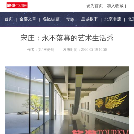
设为首页
加入收藏
首页
全部文章
各区纵览
专题
皇城根下
北京非遗
北
宋庄：永不落幕的艺术生活秀
作者：
文/ 王倚剑
发布时间：
2026-05-19 16:50