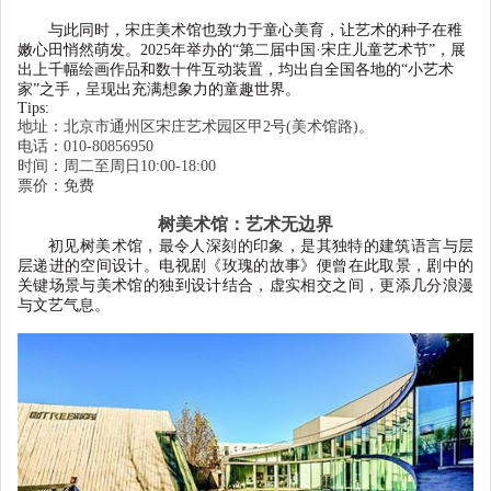
与此同时，宋庄美术馆也致力于童心美育，让艺术的种子在稚
嫩心田悄然萌发。
2025
年举办的
“
第二届中国
·宋庄儿童艺术节
”
，展
出上千幅绘画作品和数十件互动装置，均出自全国各地的
“
小艺术
家
”
之手，呈现出充满想象力的童趣世界。
T
ips:
地址：北京市通州区宋庄艺术园区甲
2号(美术馆路)。
电话：
010-80856950
时间：周二至周日
10:00-18:00
票价：免费
树美术馆：艺术无边界
初见树美术馆，最令人深刻的印象，是其独特的建筑语言与层
层递进的空间设计。电视剧《玫瑰的故事》便曾在此取景，剧中的
关键场景与美术馆的独到设计结合，虚实相交之间，更添几分浪漫
与文艺气息。