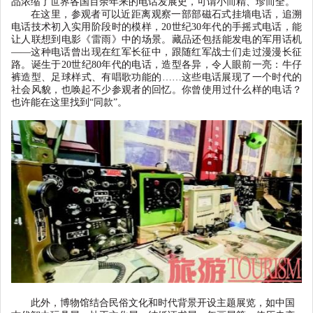
品浓缩了世界各国百余年来的电话发展史，可谓小而精、珍而全。
在这里，参观者可以近距离观察一部部磁石式挂墙电话，追溯
电话技术初入实用阶段时的模样，
20
世纪
30
年代的手摇式电话，能
让人联想到电影《雷雨》中的场景。藏品还包括能发电的军用话机
——
这种电话曾出现在红军长征中，跟随红军战士们走过漫漫长征
路。诞生于
20
世纪
80
年代的电话，造型各异，令人眼前一亮：牛仔
裤造型、足球样式、有唱歌功能的
……这些电话展现了一个时代的
社会风貌，也唤起不少参观者的回忆。你曾使用过什么样的电话？
也许能在这里找到
“
同款
”
。
此外，博物馆结合民俗文化和时代背景开设主题展览，如中国