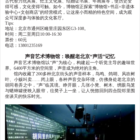
古代智力玩具展、灶王文化展、结婚证书展、年画展等，使历史变
得可感，文化变得可触。如今，博物馆正探索
“
博物馆
+
书店
+
非遗体
验中心
+
文创商店
”
的经营模式，让这座小而精的特色空间，成为观
众可深度参与体验的文化客厅。
T
ips:
地址：北京市通州区疃里庄园东区
G3-108。
时间：周二至周日
10:00-16:30
票价：
60元
电话：
13801235169
声音艺术博物馆：唤醒老北京“声活”记忆
声音艺术博物馆以
“
声
”
为核心，构建起一个听觉主导的趣味世
界。
6400
平方米的空间里，声音成为绝对的主角。
馆内收藏了
200
多种北京街头的声音样本，鸟鸣、鸽哨、风吹树
叶、小贩叫卖
……闭上眼，各种声音交杂环绕，仿佛身处老北京的
胡同巷弄之中，
“
声
”
临其境。睁开眼，几张小凳、树木、绣眼鸟笼
与蟋蟀罐便映入眼帘，往凳子上一坐，让人恍惚回到四合院邻里围
坐谈天的快乐时光。