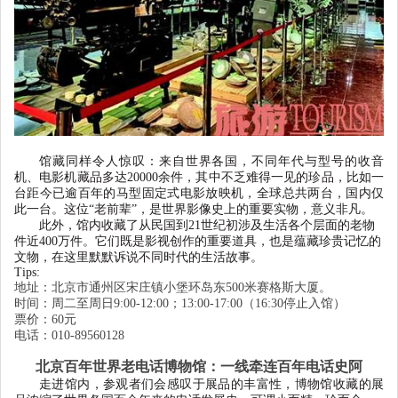
馆藏同样令人惊叹：来自世界各国，不同年代与型号的收音
机、电影机藏品多达
20000
余件，其中不乏难得一见的珍品，比如一
台距今已逾百年的马型固定式电影放映机，全球总共两台，国内仅
此一台。这位
“
老前辈
”
，是世界影像史上的重要实物，意义非凡。
此外，馆内收藏了从民国到
21
世纪初涉及生活各个层面的老物
件近
400
万件。它们既是影视创作的重要道具，也是蕴藏珍贵记忆的
文物，在这里默默诉说不同时代的生活故事。
T
ips:
地址：北京市通州区宋庄镇小堡环岛东
500米赛格斯大厦。
时间：周二至周日
9:00-12:00；13:00-17:00（16:30停止入馆）
票价：
60元
电话：
010-89560128
北京百年世界老电话博物馆：一线牵连百年电话史阿
走进馆内，参观者们会感叹于展品的丰富性，博物馆收藏的展