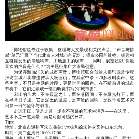
博物馆也专注于收集、整理与人文景观相关的声音。
“
声音与情
感
”
单元汇聚了当代北京人对城市的记忆：望京公园的蛙鸣、钥匙相
互碰撞发出的清脆响声、工地施工的噪声
……同时，展览还以
“
你最
喜欢的声音是什么？
”
为主题征集广大市民创意。
为保存濒临消失的城市声音，博物馆联合创始人秦思源曾专程
拜访京城叫卖非遗传承人杨德山，在其家中录下
70
多段叫卖声。这
些声音，不只是生活的片段，更是时间的回声。在不断前进的城市
节奏中，它们汇聚成一部由听觉书写的
“
城市史
”
。
宋庄的艺术，不在殿堂之上，而在巷陌间；不在聚光灯下，而
在寻常日子里。它是泥土的温度，是声波的回响，是数千名艺术家
日复一日的坚守与创造。
走进宋庄，便是走进一场永不落幕的艺术生活秀
——
在这里，
艺术不是一道风景，而是可触可感的日常。
T
ips:
地址：北京市通州区宋庄潞苑北大街和徐宋路交叉路口东北角。
时间：周二至周日
10:00-17:00
票价：成人票
50元；亲子票65元（一大一小）；家庭票80元（两大