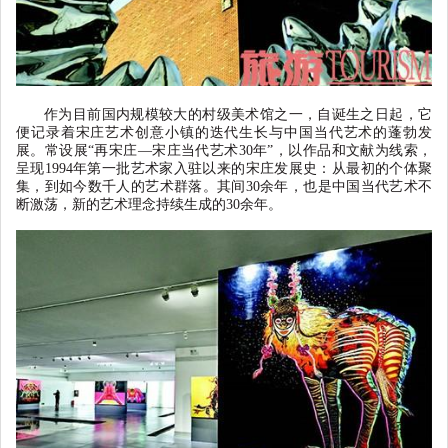
作为目前国内规模较大的村级美术馆之一，自诞生之日起，它
便记录着宋庄艺术创意小镇的迭代生长与中国当代艺术的蓬勃发
展。常设展
“
再宋庄
—
宋庄当代艺术
30
年
”
，以作品和文献为线索，
呈现
1994
年第一批艺术家入驻以来的宋庄发展史：从最初的个体聚
集，到如今数千人的艺术群落。其间
30
余年，也是中国当代艺术不
断激荡，新的艺术理念持续生成的
30
余年。