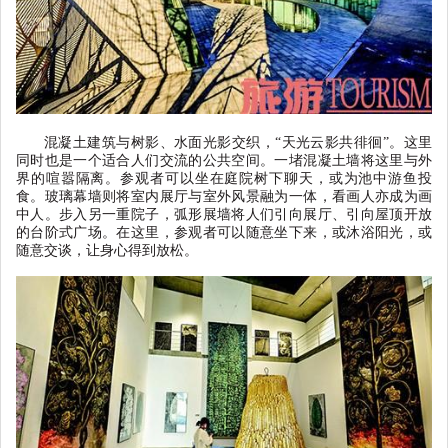
混凝土建筑与树影、水面光影交织，
“
天光云影共徘徊
”
。这里
同时也是一个适合人们交流的公共空间。一堵混凝土墙将这里与外
界的喧嚣隔离。参观者可以坐在庭院树下聊天，或为池中游鱼投
食。玻璃幕墙则将室内展厅与室外风景融为一体，看画人亦成为画
中人。步入另一重院子，弧形展墙将人们引向展厅、引向屋顶开放
的台阶式广场。在这里，参观者可以随意坐下来，或沐浴阳光，或
随意交谈，让身心得到放松。