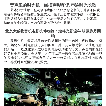
音声里的时光机：触摸声影印记
串连时光长歌
艺术源于生活，也与创作者的个人经历息息相关，并在不同观
看者与聆听者中折射出多重意义。在宋庄艺术创意小镇，不同的艺
术理念和人生轨迹在此交汇，构成一座庞大的记忆库。走进宋庄，
总能在某个瞬间，与内心深处的记忆产生共振。
北京大戚收音机电影机博物馆：定格光影流年
珍藏岁月回
响
夏日午后，收音机里传来抑扬顿挫的评书选段；夜晚降临，露
天广场化作临时电影院，人们围坐一处，共同等待着一场生动光影
的开场
……走进北京大戚收音机电影机博物馆，关于声音与影像的
记忆被重新唤醒。在这里，人们可以亲手操作老式放映机放映一场
胶片电影，也可以尝试自己组装一台收音机，在机械零件的咬合
中，感受时间缓慢流动的温度。