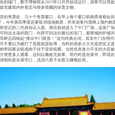
的端门，数字博物馆从2015年12月开始
试运行，游客可以凭故
故宫建筑内外形态与很多馆藏的珍贵文物。
宫的售票处，几十个售票窗口，在早上每个窗口前购票者都会排
年第四季度还要取消现场购票，所有游客均需网上预约购票（http://gu
所登记的二代身份证入园。再往前就进入了午门广场，这座广场
可到达太庙的西门，向西可到达社稷坛的东门，紫禁城的护城河
耳畔总回响起“推出午门斩首！”这句经典台词。其实午门在明
可不要以为被打了屁股就是耻辱，当时的很多士大夫是把仗义直
肉带回家去晾成肉干挂于堂前炫耀。当然也有体力不支的大臣被
方便更多人观看，达到以儆效尤效果。明代时是在柴市，即现在
清朝则是在菜市口，戊戌六君子在那儿慷慨赴死。