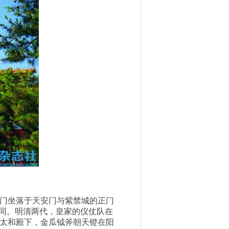
门坐落于天安门与紫禁城的正门
相同。明清两代，皇家的仪仗队在
太和殿下，金瓜钺斧朝天镫在阳