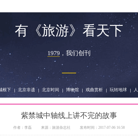
有《旅游》看天下
1979
，
我们创刊
城根下
北京非遗
北京时间
博物馆
戏曲赏析
玩转地球
人
紫禁城中轴线上讲不完的故事
作者：
李磊
来源：
旅游杂志社
发布时间：
2017-07-06 16:58