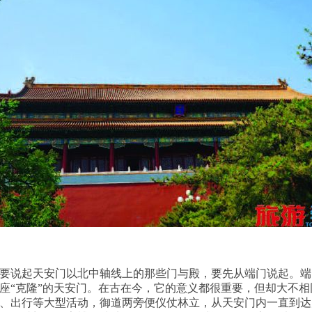
要说起天安门以北中轴线上的那些门与殿，要先从端门说起。端
座“克隆”的天安门。在古在今，它的意义都很重要，但却大不
、出行等大型活动，御道两旁便仪仗林立，从天安门内一直到达