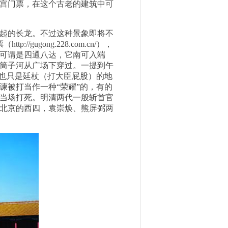
宫门票，在这个古老的建筑中可
起的长龙。不过这种景象即将不
gong.228.com.cn/），
可谓是四通八达，它南可入端
筒子河从广场下穿过。一提到午
代也只是廷杖（打大臣屁股）的地
谏被打当作一种“荣耀”的，有的
当场打死。明清两代一般斩首官
北京的西四，袁崇焕、熊屏弼两